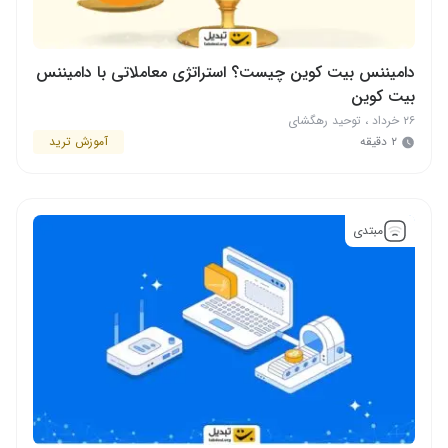
دامیننس بیت کوین چیست؟ استراتژی معاملاتی با دامیننس
بیت کوین
۲۶ خرداد
،
توحید رهگشای
۲ دقیقه
آموزش ترید
مبتدی