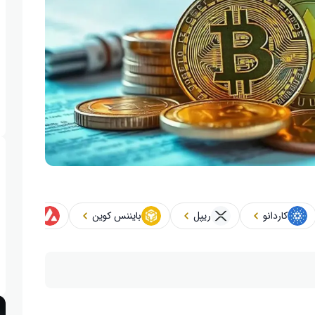
کاردانو
ریپل
بایننس کوین
آوالانچ