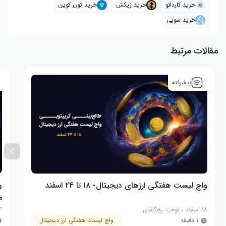
خرید کاردانو
خرید زیکش
خرید تون کوین
خرید سویی
مقالات مرتبط
پیشرفته
واچ لیست هفتگی ارزهای دیجیتال- ۱۸ تا ۲۴ اسفند
و
م
۱۸ اسفند
،
توحید رهگشای
۴ اسف
۱ دقیقه
واچ لیست هفتگی ارز دیجیتال