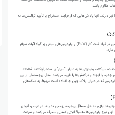
فات مقاوم باشد.
یز دارند. آنها پاداش‌هایی که از فرآیند استخراج یا تأیید تراکنش‌ها به
چین
ولیدیتورها به دو دسته اصلی تقسیم می‌شوند: ولیدیتورهای مبتنی بر گواه اثبات کار (PoW) و ولیدیتورهای مبتنی بر گواه اثبات سهام
‌هایی که از الگوریتم گواه اثبات کار (Proof of Work) استفاده می‌کنند، ولیدیتورها به عنوان “ماینر” یا استخراج‌کننده شناخته
دید را ایجاد و تراکنش‌ها را تأیید می‌کنند. مثال برجسته‌ای از این
لیدیتور که در دنیای بلاک چین جا افتاده است مربوط به شبکه‌های
 مبتنی بر گواه اثبات سهام (Proof of Stake)، ولیدیتورها نیازی به حل مسائل پیچیده ریاضی ندارند. در عوض، آنها بر
. این نوع ولیدیتورها معمولاً انرژی کمتری مصرف می‌کنند و سرعت