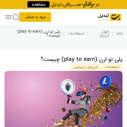
Skip to conten
ورود به صرافی
جهان
پلی تو ارن (play to earn)
خانه
اصطلاحات
کریپتو
چیست؟
پلی تو ارن (play to earn) چیست؟
اصطلاحات
بازی‌های کریپتویی