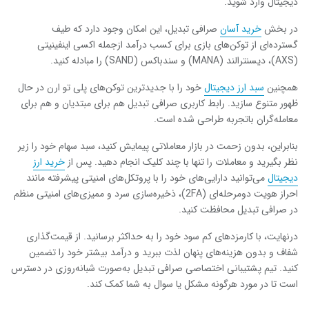
دیجیتال وارد شوید.
در بخش
خرید آسان
صرافی تبدیل، این امکان وجود دارد که طیف
گسترده‌ای از توکن‌های بازی برای کسب درآمد ازجمله اکسی اینفینیتی
(AXS)، دیسنترالند (MANA) و سندباکس (SAND) را مبادله کنید.
همچنین
سبد ارز دیجیتال
خود را با جدیدترین توکن‌های پلی تو ارن در حال
ظهور متنوع سازید. رابط کاربری صرافی تبدیل هم برای مبتدیان و هم برای
معامله‌گران باتجربه طراحی شده است.
بنابراین، بدون زحمت در بازار معاملاتی پیمایش کنید، سبد سهام خود را زیر
نظر بگیرید و معاملات را تنها با چند کلیک انجام دهید. پس از
خرید ارز
دیجیتال
می‌توانید دارایی‌های خود را با پروتکل‌های امنیتی پیشرفته مانند
احراز هویت دومرحله‌ای (2FA)، ذخیره‌سازی سرد و ممیزی‌های امنیتی منظم
در صرافی تبدیل محافظت کنید.
درنهایت، با کارمزدهای کم سود خود را به حداکثر برسانید. از قیمت‌گذاری
شفاف و بدون هزینه‌های پنهان لذت ببرید و درآمد بیشتر خود را تضمین
کنید. تیم پشتیبانی اختصاصی صرافی تبدیل به‌صورت شبانه‌روزی در دسترس
است تا در مورد هرگونه مشکل یا سوال به شما کمک کند.