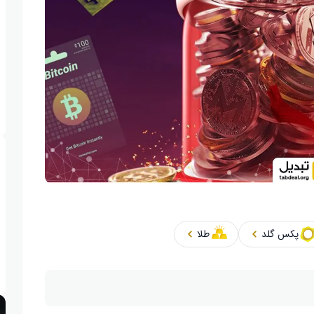
پکس گلد
طلا