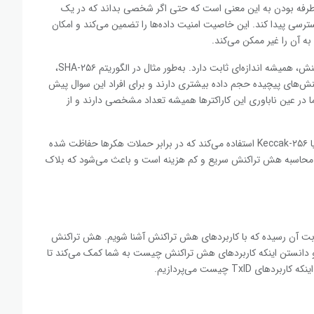
فه بودن به این معنی است که حتی اگر شخصی بداند که در یک
ه آن دسترسی پیدا کند. این خاصیت امنیت داده‌ها را تضمین می‌کند و امکان
 آن را غیر ممکن می‌کند.
هر هش تراکنش بدون توجه به حجم یا پیچیدگی داده‌های تراکنش، همیشه اندازه‌ای ثابت دارد. به‌طور مثال در الگوریتم SHA-۲۵۶،
ست. معمولاً تراکنش‌های پیچیده حجم داده بیشتری دارند و برای افراد این سوال پیش
در عین ناباوری این کاراکترها همیشه تعداد مشخصی دارند و از
هش تراکنش از الگوریتم رمزنگاری پیشرفته‌ای مانند SHA-۲۵۶ یا Keccak-۲۵۶ استفاده می‌کند که در برابر حملات هکرها حفاظت شده
ین محاسبه هش تراکنش سریع و کم هزینه است و باعث می‌شود که بلاک
ت آن رسیده که با کاربردهای هش تراکنش آشنا شویم. هش تراکنش
د و دانستن اینکه کاربردهای هش تراکنش چیست به شما کمک می‌کند تا
Tx چیست می‌پردازیم.