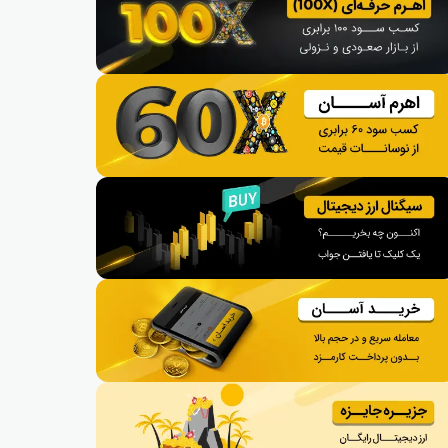
پولکادات
شیبا
بت
یرن فایننس