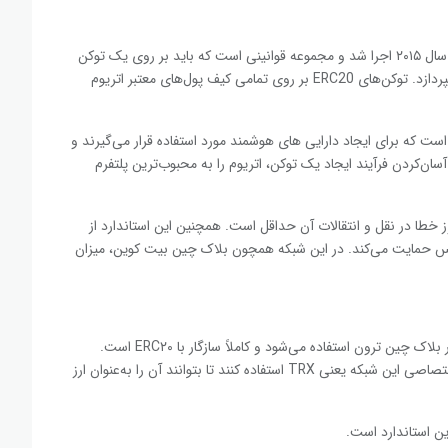
ERC20 که مخفف «درخواست اتریوم برای اظهار نظر» است، در سال ۲۰۱۵ اجرا شد و مجموعه‌ قوانینی است که باید بر روی یک توکن
اعمال شود تا آن توکن بتواند روی اکوسیستم اتریوم به فعالیت بپردازد. توکن‌های ERC20 بر روی تمامی کیف‌ پول‌های معتبر اتریوم
مند است که برای ایجاد دارایی ‌های هوشمند مورد استفاده قرار می‌گیرند و
ا آسان‌کردن فرآیند ایجاد یک توکن، اتریوم را به محبوب‌ترین پلتفرم
ی‌افتند و میزان بروز خطا در نقل‌ و انتقالات آن حداقل است. همچنین این استاندارد از
دوس حمایت می‌کند. در این شبکه همچون بلاک چین بیت کوین، میزان
TRC20 یک استاندارد فنی است که برای قراردادهای هوشمند در بلاک چین ترون استفاده می‌شود و کاملاً سازگار با ERC‌۲۰ است.
کاربران به منظور توسعه‌ی توکن‌های TRC20 بایستی از توکن اختصاصی این شبکه یعنی TRX استفاده کنند تا بتوانند آن را به‌عنوان ارز
ین استاندارد است.