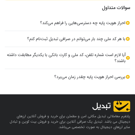
سوالات متداول
احراز هویت پایه چه دسترسی‌هایی را فراهم می‌کند؟
با احراز هویت پایه، امکان واریز و برداشت تومان، واریز ارز دیجیتال و انجام
معامله برای شما فراهم می‌شود.
با هر کد ملی چند بار می‌توانم در صرافی تبدیل ثبت‌نام کنم؟
با هر کد ملی تنها می‌توانید یک بار در صرافی تبدیل ثبت‌نام کنید. دفعات
بعد می‌توانید با کلیک روی گزینه «وارد شوید»، به حساب کاربری خود
آیا لازم است شماره تلفن، کد ملی و کارت بانکی با یکدیگر مطابقت داشته
دسترسی پیدا کنید.
باشند؟
بله. برای اینکه احراز هویت شما به‌درستی انجام شود، لازم است تمام
مشخصات (کد ملی، شماره تلفن و شماره کارت)، به نام شما باشند.
بررسی احراز هویت پایه چقدر زمان می‌برد؟
احراز هویت پایه به‌صورت اتوماتیک بررسی می‌شود و به‌طور میانگین ۲ دقیقه
زمان می‌برد. پس از بررسی از طریق پیامک به شما اطلاع داده خواهد شد.
پلتفرم معاملاتی تبدیل مکانی امن و مطمئن برای خرید و فروش آنلاین ارز‌های
دیجیتال می باشد. تبدیل یک صرافی آنلاین برای خرید و فروش بیت کوین و تبادل
سایر ارزهای دیجیتال به صورت تخصصی می‌باشد.