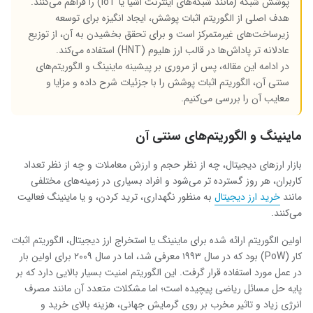
پوشش شبکه (مانند شبکه‌های اینترنت اشیا یا
IoT
) را فراهم می‌کنند.
هدف اصلی از الگوریتم اثبات پوشش، ایجاد انگیزه برای توسعه
زیرساخت‌های غیرمتمرکز است و برای تحقق بخشیدن به آن، از توزیع
عادلانه ‌تر پاداش‌ها در قالب ارز هلیوم (
HNT
) استفاده می‌کند.
در ادامه این مقاله، پس از مروری بر پیشینه ماینینگ و الگوریتم‌های
سنتی آن، الگوریتم اثبات پوشش را با جزئیات شرح داده و مزایا و
معایب آن را بررسی می‌کنیم.
ماینینگ و الگوریتم‌های سنتی آن
بازار ارزهای دیجیتال، چه از نظر حجم و ارزش معاملات و چه از نظر تعداد
کاربران، هر روز گسترده تر می‌شود و افراد بسیاری در زمینه‌های مختلفی
مانند
خرید ارز دیجیتال
به منظور نگهداری، ترید کردن، و یا ماینینگ فعالیت
می‌کنند.
اولین الگوریتم ارائه شده برای ماینینگ یا استخراج ارز دیجیتال، الگوریتم اثبات
کار (
PoW
) بود که در سال ۱۹۹۳ معرفی شد، اما در سال ۲۰۰۹ برای اولین بار
در عمل مورد استفاده قرار گرفت. این الگوریتم امنیت بسیار بالایی دارد که بر
پایه حل مسائل ریاضی پیچیده است؛ اما مشکلات متعدد آن مانند مصرف
انرژی زیاد و تاثیر مخرب بر روی گرمایش جهانی، هزینه بالای خرید و