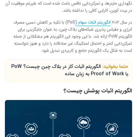
نگهداری ماینرها، و تمرکززدایی ناقص باعث شده است که علیرغم موفقیت آن
در بیت کوین، کارایی کافی را نداشته باشد.
در سال ۲۰۱۲
الگوریتم اثبات سهام (
PoS
) با تکیه بر کاهش نسبی مصرف
انرژی و مقیاس پذیری شبکه‌های بلاک چین، به عنوان جایگزینی برای
الگوریتم
PoW
ارائه شد. با این وجود این الگوریتم هم مشکلاتی از جمله
تمرکززدایی کمتر و احتمال استکینگ غیر صادقانه را دارد و هنوز نتوانسته
است به شکل یک الگوریتم جامع و کاربردی تبدیل شود.
حتما بخوانید:
الگوریتم اثبات کار در بلاک چین چیست؟ PoW
یا Proof of Work به زبان ساده
الگوریتم اثبات پوشش چیست؟