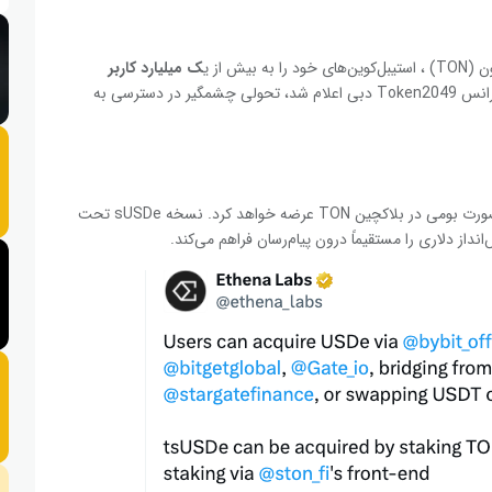
ک میلیارد کاربر
ارائه خواهد داد. این همکاری که در اول می ۲۰۲۵ در کنفرانس Token2049 دبی اعلام شد، تحولی چشمگیر در دسترسی به
اتنا دو محصول اصلی خود، USDe و استیک شدهUSDe را به صورت بومی در بلاکچین TON عرضه خواهد کرد. نسخه sUSDe تحت