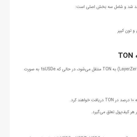
و تون کیپر
در این همکاری، USDe از طریق پروتکل بین‌زنجیره‌ای لیرزیرو (LayerZero) به TON منتقل می‌شود، در حالی که tsUSDe به صورت