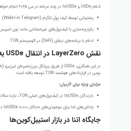
ادغام USDe و tsUSDe در چند مرحله در می ۲۰۲۵ انجام خواهد شد و شامل سه بخش اصلی است:
پشتیبانی توسط کیف پول تلگرام (Wallet in Telegram)
یکپارچه‌سازی با کیف‌پول‌های غیرحضانتی مانند تون اسپیس 
ادغام با برنامه‌های دیفای (DeFi) در اکوسیستم TON
نقش LayerZero در انتقال USDe به TON
بومی در قراردادهای هوشمند TON توسعه یافته است.
مزایای ویژه برای کاربران:
دارندگان tsUSDe در کیف‌پول‌های اصلی TON، بازده سالانه ۱۰ درصد در TON دریافت خواهند کرد.
پاداش‌های اتنا برای موجودی‌های حداکثر ۱۰,۰۰۰ tsUSDe در هر کیف‌پول تعلق می‌گیرد.
جایگاه اتنا در بازار استیبل‌کوین‌ها