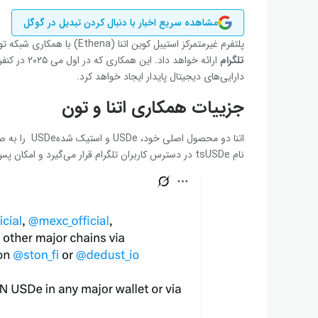
مشاهده سریع اخبار با دنبال کردن تبدیل در گوگل
پلتفرم غیرمتمرکز استیبل‌ کوین اتنا (Ethena) با همکاری شبکه تون (TON) ، استیبل‌کوین‌های خود را به بیش از ی
تلگرام
دارایی‌های دیجیتال پایدار ایجاد خواهد کرد.
جزییات همکاری اتنا و تون
نام tsUSDe در دسترس کاربران تلگرام قرار می‌گیرد و امکان پس‌انداز دلاری را مستقیماً درون پیام‌رسان فراهم می‌کند.