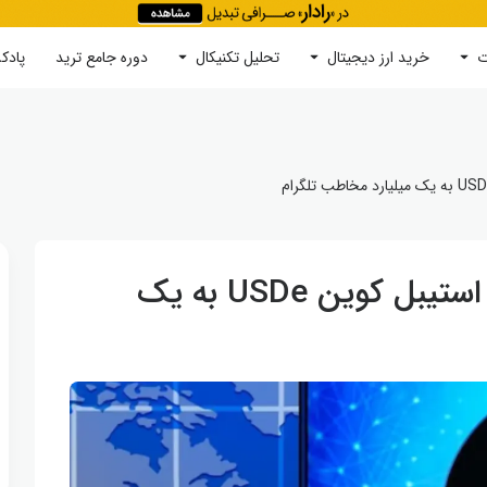
ت
خرید ارز دیجیتال
جستجو
تحلیل تکنیکال
دوره‌ جامع ترید
پادک
همکاری اتنا با TON‌برای ارائه استیبل ‌‌کوین USDe به یک