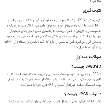
سادگی!!!
نتیجه‌گیری
اکوسیستم JPEG’d یک گام مهم رو به جلو در پرکردن شکاف بین دیفای و
NFT است. با ارائه راه‌حل‌های نوآورانه برای وام‌دهی NFT، ییلد فارمینگ و
تقسیم‌بندی، کاربران را قادر می‌سازد تا پتانسیل کامل دارایی‌های دیجیتال
خود را ایجاد کنند. از آنجایی که پروتکل به تکامل خود ادامه می‌دهد و مورد
پذیرش قرار می‌گیرد، این پتانسیل را دارد که شیوه تعامل و استفاده از NFTها
را در آینده متحول کند.
سوالات متداول
۱. JPEG’d چیست؟
JPEG’d یک پروتکل دیفای است که بر روی اتریوم ساخته شده است که به
کاربران این امکان را می‌دهد تا در برابر NFTهای خود وام بگیرند، از طریق
ییلد فارمینگ درآمد غیرفعال کسب و NFTهای خود را کسر کنند.
۲. توکن JPGD چیست؟
توکن JPGD توکن اصلی پروتکل است. این توکن برای حاکمیت، استیک و