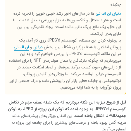
چکیده
دنیای ان اف تی
ها در سال‌های اخیر رشد خیلی خوبی را تجربه کرده
است و هنر دیجیتال و کلکسیون‌ها به بازار پررونقی تبدیل شده‌اند. با
این حال، یک مانع بزرگ باقی مانده است: ایجاد نقدینگی بین این
دارایی‌های ارزشمند.
با برطرف کردن این مسئله، اکوسیستم JPEG’d روی کار آمد، یک
پروتکل انقلابی با هدف پرکردن شکاف بین بخش
دیفای
و
ان اف تی
.
در این مقاله، اکوسیستم JPEG’d را بررسی خواهیم کرد و به این
می‌پردازیم که چگونه دارندگان یا همان هولدرهای NFT را برای استفاده
از دارایی‌های خود، کسب درآمد غیرفعال و ایجاد امکانات جدید در
اکوسیستم دیفای توانمند می‌کند. ما ویژگی‌های کلیدی پروتکل،
توکنومیکس و جایگاه فعلی بازار آن را پوشش داده و درک جامعی از این
پروژه نوآورانه را به شما ارائه می‌دهیم.
قبل از شروع نیز به این نکته بپردازیم که یک نقطه عطف مهم در تکامل
اکوسیستم
JPEG’d
به وجود آمده که توکن این پروژه از
JPEG
به توکن
جدید
JPGD
انتقال یافته است.
این انتقال ویژگی‌های پیشرفته‌ای مانند
هزینه گس بهبود یافته و فرصت‌های بیشتری را برای جامعه این پروژه به
ارمغان می‌آورد.