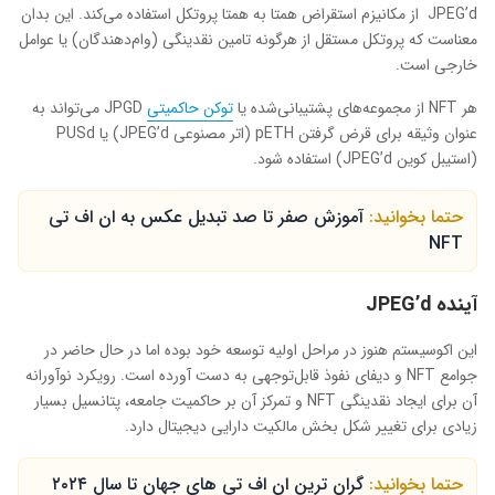
JPEG’d از مکانیزم استقراض همتا به همتا پروتکل استفاده می‌کند. این بدان
معناست که پروتکل مستقل از هرگونه تامین نقدینگی (وام‌دهندگان) یا عوامل
خارجی است.
هر NFT از مجموعه‌های پشتیبانی‌شده یا
توکن حاکمیتی
JPGD می‌تواند به
عنوان وثیقه برای قرض گرفتن pETH (اتر مصنوعی JPEG’d) یا PUSd
(استیبل کوین JPEG’d) استفاده شود.
حتما بخوانید:
آموزش صفر تا صد تبدیل عکس به ان اف تی
NFT
آینده JPEG’d
این اکوسیستم هنوز در مراحل اولیه توسعه خود بوده اما در حال حاضر در
جوامع NFT و دیفای نفوذ قابل‌توجهی به دست آورده است. رویکرد نوآورانه
آن برای ایجاد نقدینگی NFT و تمرکز آن بر حاکمیت جامعه، پتانسیل بسیار
زیادی برای تغییر شکل بخش مالکیت دارایی دیجیتال دارد.
حتما بخوانید:
گران ترین ان اف تی های جهان تا سال ۲۰۲۴