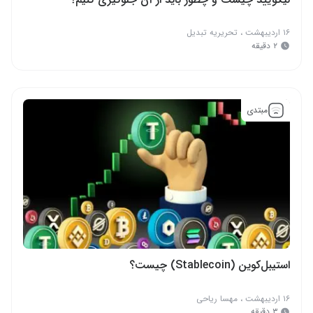
۱۶ اردیبهشت
،
تحریریه تبدیل
۲ دقیقه
مبتدی
استیبل‌کوین (Stablecoin) چیست؟
۱۶ اردیبهشت
،
مهسا ریاحی
۳ دقیقه