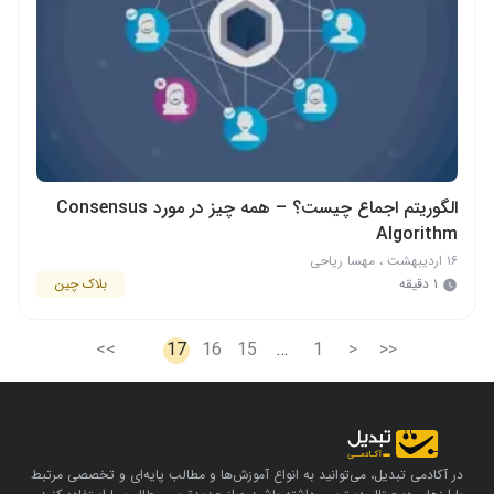
الگوریتم اجماع چیست؟ – همه چیز در مورد Consensus
Algorithm
۱۶ اردیبهشت
،
مهسا ریاحی
۱ دقیقه
بلاک چین
>>
17
16
15
…
1
<
<<
در آکادمی تبدیل، می‌توانید به انواع آموزش‌ها و مطالب پایه‌ای و تخصصی مرتبط