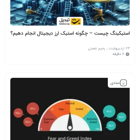
استیکینگ چیست – چگونه استیک ارز دیجیتال انجام دهیم؟
۲۳ اردیبهشت
،
رحیم نعمتی
۲ دقیقه
مبتدی