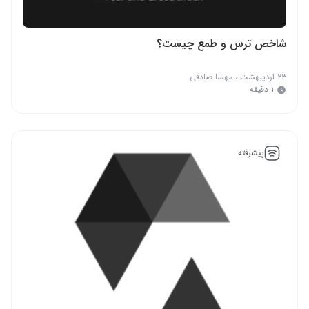
شاخص ترس و طمع چیست؟
۲۳ اردیبهشت
،
مهسا صادقی
۱ دقیقه
پیشرفته