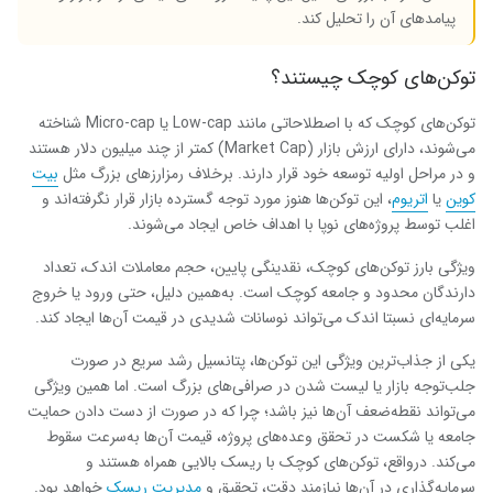
پیامدهای آن را تحلیل کند.
توکن‌های کوچک چیستند؟
توکن‌های کوچک که با اصطلاحاتی مانند Low-cap یا Micro-cap شناخته
می‌شوند، دارای ارزش بازار (Market Cap) کمتر از چند میلیون دلار هستند
و در مراحل اولیه توسعه خود قرار دارند. برخلاف رمزارزهای بزرگ مثل
بیت
کوین
یا
اتریوم
، این توکن‌ها هنوز مورد توجه گسترده بازار قرار نگرفته‌اند و
اغلب توسط پروژه‌های نوپا با اهداف خاص ایجاد می‌شوند.
ویژگی‌ بارز توکن‌های کوچک، نقدینگی پایین، حجم معاملات اندک، تعداد
دارندگان محدود و جامعه کوچک است. به‌همین دلیل، حتی ورود یا خروج
سرمایه‌ای نسبتا اندک می‌تواند نوسانات شدیدی در قیمت آن‌ها ایجاد کند.
یکی از جذاب‌ترین ویژگی این توکن‌ها، پتانسیل رشد سریع در صورت
جلب‌توجه بازار یا لیست شدن در صرافی‌های بزرگ است. اما همین ویژگی
می‌تواند نقطه‌ضعف آن‌ها نیز باشد؛ چرا که در صورت از دست دادن حمایت
جامعه یا شکست در تحقق وعده‌های پروژه، قیمت آن‌ها به‌سرعت سقوط
می‌کند. درواقع، توکن‌های کوچک با ریسک بالایی همراه هستند و
سرمایه‌گذاری در آن‌ها نیازمند دقت، تحقیق و
مدیریت ریسک
خواهد بود.