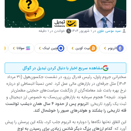
سید موسی علوی
در
۱ شهریور ۱۴۰۴
خواندن در ۱ دقیقه
اتریوم
بیت کوین
چین لینک
سولانا
مشاهده سریع اخبار با دنبال کردن تبدیل در گوگل
سخنرانی جروم پاول، رئیس فدرال رزرو، در نشست جکسون‌هول (۳۱ مرداد
۱۴۰۴) مثل جرقه‌ای در بازارهای مالی عمل کرد. لحن نسبتاً انبساطی او درباره
نرخ بهره باعث شد معامله‌گران از بازگشت سیاست‌های حمایتی مطمئن‌تر
شوند. نتیجه؟ هجوم سرمایه به بازارهای پرریسک به خصوص ارز دیجیتال و
ثبت یک رکورد تاریخی:
اتریوم پس از حدود ۴ سال همان دیشب توانست
قله تاریخی را بشکند و هولدرهای صبور را خوشحال کند.
این اتفاق نه‌تنها نگاه‌ها را دوباره به اتریوم جلب کرد، بلکه این پرسش را پیش
آورد که:
کدام ارزهای بزرگ دیگر شانس زیادی برای رسیدن به اوج