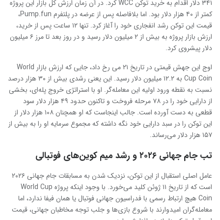
۳۴۱ دلار اقدام به خرید توکن WCC کرد. در آن زمان ارزش کل بازار این پروژه
کمتر از ۴۰ هزار دلار بود. اما بلافاصله پس از عرضه در پلتفرم Pump.fun،
قیمت این توکن رشد انفجاری خود را آغاز کرد. تنها ۱۲ ساعت پس از خرید،
ارزش بازار پروژه به بیش از ۲ میلیون دلار رسید و در روز بعد تا مرز ۶ میلیون
دلار پیشروی کرد.
اوج این جهش قیمتی در تاریخ ۲۱ می رخ داد، جایی که ارزش بازار World
Cup Coin به ۱۲.۲ میلیون دلار رسید. این یعنی رشدی بیش از ۳۰ هزار درصد
نسبت به نقطه ورود اولیه این معامله‌گر. او با استراتژی خروج پله‌ای، بخشی
از دارایی خود را در ۷۸ مرحله فروخت و تاکنون حدود ۴۹ هزار دلار سود
قطعی به دست آورده است. جالب اینجاست که او همچنان ۱۰۸ هزار دلار از
این توکن را در سبد دارایی خود نگه داشته که مجموع سرمایه او را به بیش از
۱۵۷ هزار دلار می‌رساند.
تب جام جهانی ۲۰۲۶ و رشد میم کوین‌های فوتبالی
عامل اصلی استقبال از این توکن، نزدیک شدن به مسابقات جام جهانی ۲۰۲۶
است که از تاریخ ۱۱ ژوئن کلید می‌خورد. با وجود اینکه پروژه World Cup
Coin هیچ ارتباط رسمی با فدراسیون جهانی فوتبال یا همان فیفا ندارد، اما
معامله‌گران امیدوارند با شروع بازی‌ها و جلب توجه مخاطبان جهانی، قیمت