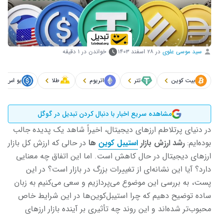
سید موسی علوی
در
۲۸ اسفند ۱۴۰۳
خواندن در ۱ دقیقه
بیت کوین
تتر
اتریوم
طلا
یو اس دی
مشاهده سریع اخبار با دنبال کردن تبدیل در گوگل
در دنیای پرتلاطم ارزهای دیجیتال، اخیراً شاهد یک پدیده جالب
بوده‌ایم:
رشد ارزش بازار
استیبل‌ کوین
‌ها
در حالی که ارزش کل بازار
ارزهای دیجیتال در حال کاهش است. اما این اتفاق چه معنایی
دارد؟ آیا این نشانه‌ای از تغییرات بزرگ در بازار است؟ در این
پست، به بررسی این موضوع می‌پردازیم و سعی می‌کنیم به زبان
ساده توضیح دهیم که چرا استیبل‌کوین‌ها در این شرایط خاص
محبوب‌تر شده‌اند و این روند چه تأثیری بر آینده بازار ارزهای