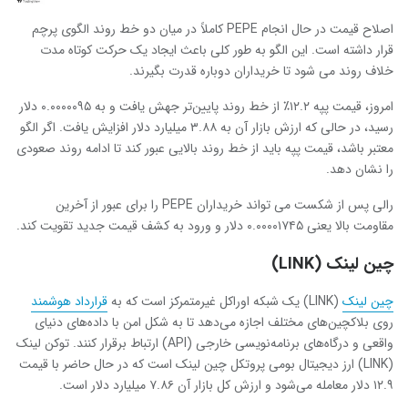
اصلاح قیمت در حال انجام PEPE کاملاً در میان دو خط روند الگوی پرچم
قرار داشته است. این الگو به طور کلی باعث ایجاد یک حرکت کوتاه مدت
خلاف روند می شود تا خریداران دوباره قدرت بگیرند.
امروز، قیمت پپه ۱۲.۲٪ از خط روند پایین‌تر جهش یافت و به ۰.۰۰۰۰۰۹۵ دلار
رسید، در حالی که ارزش بازار آن به ۳.۸۸ میلیارد دلار افزایش یافت. اگر الگو
معتبر باشد، قیمت پپه باید از خط روند بالایی عبور کند تا ادامه روند صعودی
را نشان دهد.
رالی پس از شکست می تواند خریداران PEPE را برای عبور از آخرین
مقاومت بالا یعنی ۰.۰۰۰۰۱۷۴۵ دلار و ورود به کشف قیمت جدید تقویت کند.
چین لینک (LINK)
چین لینک
(LINK) یک شبکه اوراکل غیرمتمرکز است که به
قرارداد هوشمند
روی بلاکچین‌های مختلف اجازه می‌دهد تا به شکل امن با داده‌های دنیای
واقعی و درگاه‌های برنامه‌نویسی خارجی (API) ارتباط برقرار کنند. توکن لینک
(LINK) ارز دیجیتال بومی پروتکل چین لینک است که در حال حاضر با قیمت
۱۲.۹ دلار معامله می‌شود و ارزش کل بازار آن ۷.۸۶ میلیارد دلار است.