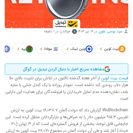
سید موسی علوی
در
۱۹ تیر ۱۴۰۳
خواندن در ۱ دقیقه
بیت کوین
چین لینک
سولانا
پپه
ات
مشاهده سریع اخبار با دنبال کردن تبدیل در گوگل
قیمت بیت کوین
از آخر هفته گذشته تاکنون در تلاش برای تثبیت بالای ۵۰
هزار دلار، روندی کند داشته است. نمودار روزانه با یک کندل خنثی با سایه
بلند، نشان‌دهنده عدم تمایل خریداران یا فروشندگان برای هدایت این دارایی
است.
WuBlockchain گزارش داد که دولت آلمان ۱۶,۰۳۸.۷ بیت کوین به ارزش
تقریبی ۹۱۵.۳ میلیون دلار را به صرافی‌ها و بازارگردانان منتقل کرده است. این
جابجایی قابل توجه، بخشی از فروش گسترده‌ای است که از ۱۹ ژوئن (۳۰
خرداد) آغاز شد و طی آن دولت آلمان در مجموع ۲۶,۰۷۱ بیت کوین به ارزش