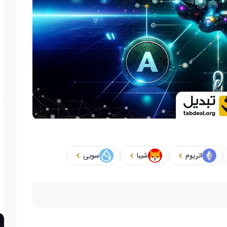
اتریوم
شیبا
سویی