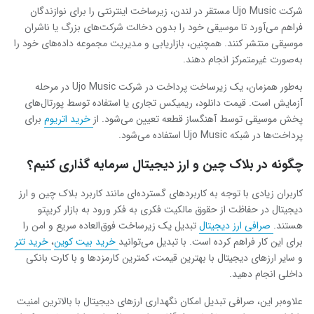
شرکت Ujo Music مستقر در لندن، زیرساخت اینترنتی را برای نوازندگان
فراهم می‌آورد تا موسیقی خود را بدون دخالت شرکت‌های بزرگ یا ناشران
موسیقی منتشر کنند. همچنین، بازاریابی و مدیریت مجموعه داده‌های خود را
به‌صورت غیرمتمرکز انجام دهند.
به‌طور همزمان، یک زیرساخت پرداخت در شرکت Ujo Music در مرحله
آزمایش است. قیمت دانلود، ریمیکس تجاری یا استفاده توسط پورتال‌های
پخش موسیقی توسط آهنگساز قطعه تعیین می‌شود. از
خرید اتریوم
برای
پرداخت‌ها در شبکه Ujo Music استفاده می‌شود.
چگونه در بلاک چین و ارز دیجیتال سرمایه گذاری کنیم؟
کاربران زیادی با توجه به کاربردهای گسترده‌ای مانند کاربرد بلاک چین و ارز
دیجیتال در حفاظت از حقوق مالکیت فکری به فکر ورود به بازار کریپتو
هستند.
صرافی ارز دیجیتال
تبدیل یک زیرساخت فوق‌العاده سریع و امن را
برای این کار فراهم کرده است. با تبدیل می‌توانید
خرید بیت کوین
،
خرید تتر
و سایر ارزهای دیجیتال با بهترین قیمت، کمترین کارمزدها و با کارت بانکی
داخلی انجام دهید.
علاوه‌بر این، صرافی تبدیل امکان نگهداری ارزهای دیجیتال با بالاترین امنیت