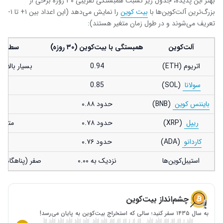
بهتر این پدیده، جدول زیر نسبت همبستگی تقریبی ۳۰ روزه برخی از
بزرگ‌ترین آلت‌کوین‌ها با
بیت کوین
را نمایش می‌دهد (این اعداد بین ۱+ تا ۱-
تعریف می‌شوند و در طول زمان متغیر هستند):
آلت‌کوین
همبستگی با بیت‌کوین (۳۰ روزه)
سطح ه
اتریوم (ETH)
0.94
بسیار بالا و
سولانا
(SOL)
0.85
بایننس کوین
(BNB)
حدود ۰.۸۸
ریپل
(XRP)
حدود ۰.۷۸
متوسط 
کاردانو
(ADA)
حدود ۰.۷۶
مت
استیبل‌کوین‌ها
نزدیک به ۰.۰۰
صفر (پناهگاه ا
چشم‌انداز بیت‌کوین
به سال ۱۴۳۵ سفر کنید؛ سالی که استخراج بیت‌کوین به پایان می‌رسد!