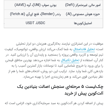
امور مالی غیرمتمرکز (DeFi)
یونی سواپ (UNI)، آوه (AAVE)
خدم
حوزه هوش مصنوعی (AI)
رندر (Render)، فتچ ای‌آی (Fetch.ai)
ر
استیبل‌کوین‌ها
USDT ،USDC
مدی
موفقیت در این استراتژی نیازمند به‌کارگیری هم‌زمان دو ابزار تحلیلی
است؛
تحلیل فاندامنتال
به شما کمک می‌کند ارزش واقعی، توکنومیک، کیفیت
تیم توسعه و کاربرد واقعی پروژه را بسنجید و پایداری آن را ارزیابی کنید. در
کنار آن، استفاده از
تحلیل تکنیکال
به شما اجازه می‌دهد بهترین مناطق قیمتی
را برای ورود یا خروج شناسایی کنید تا نوسانات بازار کمترین آسیب را به
بازدهی کلی شما وارد سازد. ترکیب این دو روش، انتخاب‌های شما را هم از
نظر بنیادین قوی می‌کند و هم زمان‌بندی اجرا را بهینه‌ می‌سازد.
چک‌لیست ۵ مرحله‌ای سنجش اصالت بنیادین یک
آلت‌کوین پیش از خرید
پیش از اضافه کردن هر آلت‌کوین به سبد سرمایه‌گذاری خود، الزامی است که