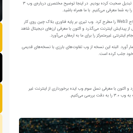
و ماهیت آن در آکادمی تبدیل صحبت کرده بودیم. در اینجا توضیح مختصری درباره‌ی وب ۳
به شما معرفی می‌کنیم. با ما همراه باشید.
اولین بار گوین وود (Gavin Wood) از بنیان‌گذاران اتریوم اصطلاح Web3 را مطرح کرد. وب تیری بر پایه فناوری بلاک چین روی کار
بازرترین ویژگی آن غیرمتمرکز بودن است. بیش از ۴۰ سال از پیدایش اینترنت می‌گذرد و اکنون با معرفی ارزهای دیجیتال شاهد
اینترنتی غیرمتمرکز را برای ما به ارمغان می‌آورد.
 ۳ را می‌توان نسخه تکمیل‌کننده‌ وب‌ ۱ و وب ۲ به شمار آورد. البته این نسخه از وب تفاوت‌های بارزی با نسخه‌های قدیمی
ه خود جلب کرده است.
وب ۲ فعالیت خود را شروع کرد و اکنون با معرفی نسل سوم وب ایده برخورداری از اینترنت غیر
ی می‌کنیم.