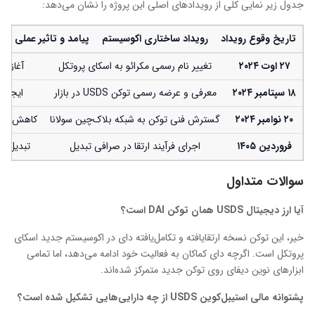
جدول زیر نمایی کلی از رویدادهای اصلی این پروژه را نشان می‌دهد:
تاریخ وقوع رویداد
رویداد ساختاری اکوسیستم
پیامد و تاثیر عملی بر با
۲۷
اوت
۲۰۲۴
تغییر نام رسمی مکرائو به اسکای پروتکل
آغاز ف
۱۸
سپتامبر
۲۰۲۴
معرفی و عرضه رسمی توکن USDS در بازار
ایجاد 
۲۰
نوامبر
۲۰۲۴
گسترش فنی توکن به شبکه بلاک‌چین سولانا
کاهش کارم
فروردین
۱۴۰۵
اجرای فرآیند ارتقا در صرافی تبدیل
تبدیل ات
سوالات متداول
آیا ارز دیجیتال
USDS
همان توکن
DAI
است؟
خیر، این توکن نسخه ارتقایافته و تکامل‌یافته دای در اکوسیستم جدید اسکای
پروتکل است. اگرچه دای کماکان به فعالیت خود ادامه می‌دهد، اما تمامی
ابزارهای نوین دیفای روی توکن جدید متمرکز شده‌اند.
پشتوانه مالی استیبل‌کوین
USDS
از چه دارایی‌هایی تشکیل شده است؟