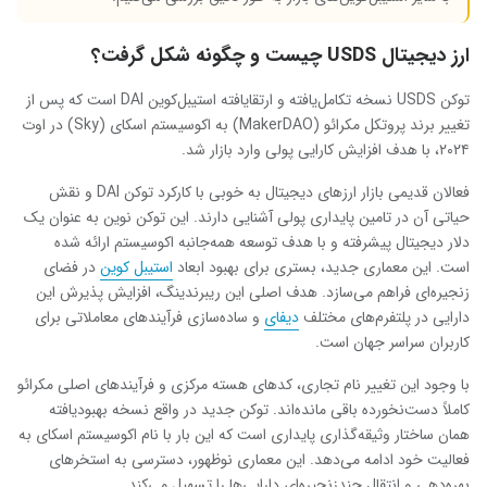
ارز دیجیتال USDS چیست و چگونه شکل گرفت؟
توکن USDS نسخه تکامل‌یافته و ارتقایافته استیبل‌کوین DAI است که پس از
تغییر برند پروتکل مکرائو (MakerDAO) به اکوسیستم اسکای (Sky) در اوت
۲۰۲۴، با هدف افزایش کارایی پولی وارد بازار شد.
فعالان قدیمی بازار ارزهای دیجیتال به خوبی با کارکرد توکن DAI و نقش
حیاتی آن در تامین پایداری پولی آشنایی دارند. این توکن نوین به عنوان یک
دلار دیجیتال پیشرفته و با هدف توسعه همه‌جانبه اکوسیستم ارائه شده
است. این معماری جدید، بستری برای بهبود ابعاد
استیبل کوین
در فضای
زنجیره‌ای فراهم می‌سازد. هدف اصلی این ریبرندینگ، افزایش پذیرش این
دارایی در پلتفرم‌های مختلف
دیفای
و ساده‌سازی فرآیندهای معاملاتی برای
کاربران سراسر جهان است.
با وجود این تغییر نام تجاری، کدهای هسته مرکزی و فرآیندهای اصلی مکرائو
کاملاً دست‌نخورده باقی مانده‌اند. توکن جدید در واقع نسخه بهبودیافته
همان ساختار وثیقه‌گذاری پایداری است که این بار با نام اکوسیستم اسکای به
فعالیت خود ادامه می‌دهد. این معماری نوظهور، دسترسی به استخرهای
بهره‌دهی و انتقال چندزنجیره‌ای دارایی‌ها را تسهیل می‌کند.