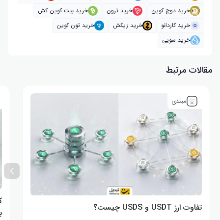
خرید دوج کوین
خرید ترون
خرید بیت کوین کش
خرید کاردانو
خرید زیکش
خرید تون کوین
خرید سویی
مقالات مرتبط
مبتدی
ک
تفاوت ارز USDT و USDS چیست؟
ب