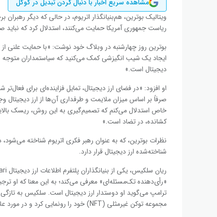
مشاهده سریع اخبار با دنبال کردن تبدیل در گوگل
ویتالیک بوترین، هم‌بنیانگذار اتریوم، در حالی که دیگر رهبران ب
ریاست جمهوری آمریکا حمایت می‌کنند، استدلال کرد که نباید صرف
بوترین روز چهارشنبه در وبلاگ خود نوشت: «با حمایت علنی از نا
ایجاد یک شیب انگیزشی کمک می‌کنید که سیاستمداران متوجه شون
دیجیتال است.»
او افزود: «در فضای ارز دیجیتال، تمایل فزاینده‌ای برای فعال‌ت
صرفاً بر اساس میزان ملایمت و طرفداری آن‌ها از ارز دیجیتال و
خاص استدلال می‌کنم که تصمیم‌گیری به این روش، ریسک بالایی د
کشانده، در تضاد است.»
نظرات بوترین، که به عنوان رهبر فکری اتریوم شناخته می‌شود، در
شناخته‌شده ارز دیجیتال قرار دارد.
«رأی‌دهنده تک‌مسئله‌ای» معرفی می‌کند؛ به این معنا که او تر
ترامپ می‌گوید او دوستدار ارز دیجیتال است. سلکیس به تازگی
مجموعه توکن غیرمثلی (NFT) خود را رونمایی کرد و در مورد علاقه جدید خود به دارایی‌های دیجیتال صحبت کرد.