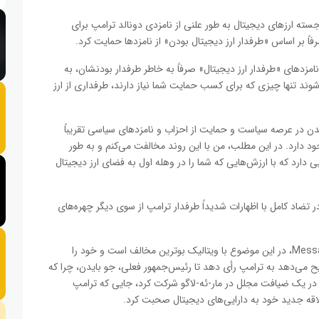
رجسته ارزهای دیجیتال به طور علنی از نامزدی دونالد ترامپ برای
اً بر اساس «طرفدار ارز دیجیتال بودن» از نامزدها حمایت کرد.
مزدهای «طرفدار ارز دیجیتال» صرفاً به خاطر طرفدار بودنشان، به
د تنها چیزی که برای کسب حمایت شما نیاز دارند، طرفداری از ارز
ر شدن در عرصه سیاست و حمایت از احزاب و نامزدهای سیاسی تقریباً
جود دارد. در این مطلب، من با این روند مخالفت می‌کنم و به طور
ارد که با ارزش‌هایی که شما را در وهله اول به فضای ارز دیجیتال
 تضاد کامل با اظهارات شدیداً طرفدار ترامپ از سوی دیگر چهره‌های
ریان سلکیس، یکی از بنیانگذاران پلتفرم اطلاعات ارز دیجیتال Messari، در این موضوع با ویتالیک بوترین مخالف است و خود را
جیح می‌دهد به ترامپ رأی دهد تا رئیس‌جمهور فعلی، جو بایدن، چرا که
 در یک ضیافت مجلل در مار-ئه-لاگو شرکت کرد، جایی که ترامپ