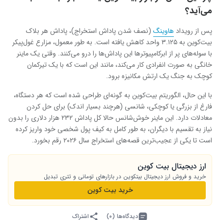
می‌آید؟
پس از رویداد
هاوینگ
(نصف شدن پاداش استخراج)، پاداش هر بلاک
بیت‌کوین به ۳.۱۲۵ واحد کاهش یافته است. به طور معمول، مزارع غول‌پیکر
با سوله‌های پر از ابرکامپیوترها این پاداش‌ها را درو می‌کنند. وقتی یک
ماینر
خانگی به صورت انفرادی کار می‌کند، مانند این است که با یک تیرکمان
کوچک به جنگ یک ارتش مکانیزه برود.
با این حال، الگوریتم بیت‌کوین به گونه‌ای طراحی شده است که هر دستگاه،
فارغ از بزرگی یا کوچکی، شانسی (هرچند بسیار اندک) برای حل کردن
معادلات دارد. این
ماینر
خوش‌شانس حالا کل پاداش ۲۳۲ هزار دلاری را بدون
نیاز به تقسیم با دیگران، به طور کامل به کیف پول شخصی خود واریز کرده
است تا یکی از عجیب‌ترین قصه‌های استخراج سال ۲۰۲۶ رقم بخورد.
ارز دیجیتال بیت کوین
خرید و فروش ارز دیجیتال بیت‎کوین در بازارهای تومانی و تتری تبدیل
خرید بیت کوین
دیدگاه‌ها (۰)
اشتراک