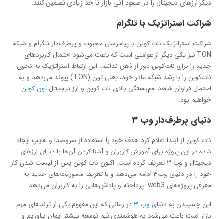
دیگر ارزهای دیجیتال را در صعود آتی بازار تا حد زیادی تضمین کنند.
شراکت استراتژیک با تلگرام
شراکت استراتژیک نات کوین با پیام‌رسان محبوب و پرطرف‌دار تلگرام و شبکه
TON نیز یکی دیگر از عواملی است که باعث می‌شود احتمال کاربردهای
جدید را برای نات‌کوین دور از ذهن ندانیم. این ارتباط استراتژیک به نحوی
نات‌کوین‌ را با رشد شبکه مادر خود، یعنی تون (TON)‌ پیوند می‌دهد و به
احتمال فراوان شاهد هم‌بستگی بالای نات کوین و ارز دیجیتال
تون کوین
خواهیم بود.
دنیای پرطرف‌دار وب ۳
نات کوین از ابتدا اعلام کرد هدف خود را استفاده از سروصدا و هایپ ایجاد
شده در این پروژه برای آموزش کاربران و آشنا کردن آن‌ها با دنیای ارزهای
دیجیتال و وب ۳ تعریف کرده است. اکنون نات کوین پس از لیست شدن کار
خود را در دنیای وب‌۳ ادامه می‌دهد و با تعریف ماموریت‌های جدید به
معرفی پروژه‌های web3 پرداخته و پاداش‌هایی را به کاربران می‌دهد.
این چسبیدن به دنیای
وب ‌۳
در زمانی که این مفهوم یکی از ترندهای مهم
بازار است باعث می‌شود به هوشمندی تیم توسعه بیشتر ایمان بیاوریم و