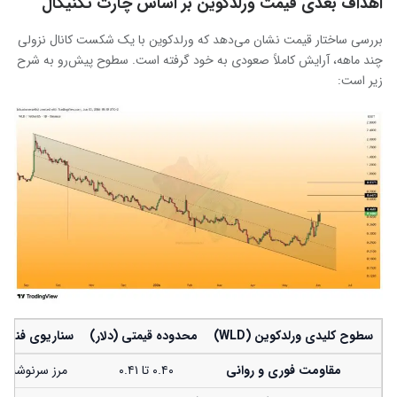
اهداف بعدی قیمت ورلدکوین بر اساس چارت تکنیکال
بررسی ساختار قیمت نشان می‌دهد که ورلدکوین با یک شکست کانال نزولی
چند ماهه، آرایش کاملاً صعودی به خود گرفته است. سطوح پیش‌رو به شرح
زیر است:
سطوح کلیدی ورلدکوین (WLD)
محدوده قیمتی (دلار)
سناریوی فنی و ر
مقاومت فوری و روانی
۰.۴۰ تا ۰.۴۱
مرز سرنوشت‌ساز؛ بسته شدن کندل ۴ س