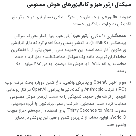
سیگنال آرتور هیز و کاتالیزورهای هوش مصنوعی
علاوه بر فاکتورهای زنجیره‌ای، دو محرک بنیادی بسیار قوی در حال تزریق
نقدینگی به چارت ورلدکوین هستند:
هدف‌گذاری ۱۰ دلاری آرتور هیز:
آرتور هیز، بنیان‌گذار معروف صرافی
بیت‌مکس (BitMEX)، با انتشار پستی رسماً اعلام کرد که بازار افزایشی
ورلدکوین آغاز شده است. این حمایت علنی از سوی یکی از با نفوذترین
معامله‌گران کریپتو، مانند یک سیگنال هماهنگ‌کننده عمل کرد و حجم
معاملات روزانه WLD را با جهش ۵۰ درصدی به مرز ۴۸۲ میلیون دلار
رساند.
موج اخبار OpenAI و پذیرش واقعی:
داغ شدن دوباره بحث عرضه اولیه
(IPO) شرکت Anthropic و گمانه‌زنی‌ها پیرامون OpenAI در کنار رونمایی
انویدیا از تراشه‌های جدید، نقدینگی را به سمت ارزهای هوش مصنوعی
هدایت کرده است. همچنین، شراکت رسمی ورلدکوین با گروه موسیقی
معروف Thirty Seconds to Mars برای استفاده از سیستم احراز هویت
World ID، اولین نشانه از کاربردی شدن واقعی این پروتکل در دنیای
واقعی است.