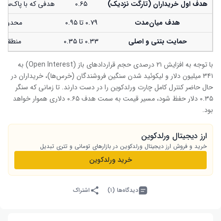
هدف اول خریداران (تارگت نزدیک)
۰.۶۵
هدفی که با پاک‌سازی کامل موقعیت‌های فرو
هدف میان‌مدت
۰.۷۹ تا ۰.۹۵
محدوده مقاو
حمایت بتنی و اصلی
۰.۳۳ تا ۰.۳۵
منطقه‌ا
با توجه به افزایش ۲۱ درصدی حجم قراردادهای باز (Open Interest) به
۳۴۱ میلیون دلار و لیکوئید شدن سنگین فروشندگان (خرس‌ها)، خریداران در
حال حاضر کنترل کامل چارت ورلدکوین را در دست دارند. تا زمانی که سنگر
۰.۳۵ دلار حفظ شود، مسیر قیمت به سمت هدف ۰.۶۵ دلاری هموار خواهد
بود.
ارز دیجیتال ورلدکوین
خرید و فروش ارز دیجیتال ورلدکوین در بازارهای تومانی و تتری تبدیل
خرید ورلدکوین
دیدگاه‌ها (۱)
اشتراک