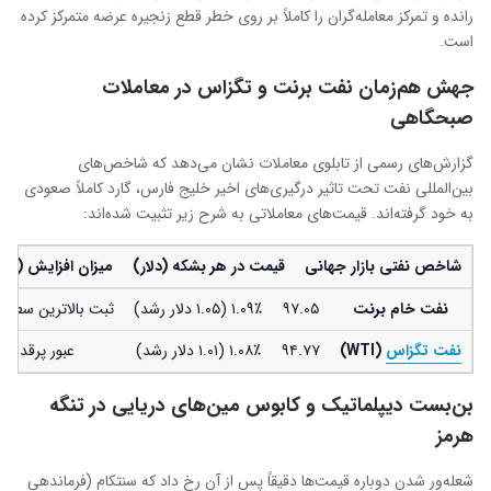
رانده و تمرکز معامله‌گران را کاملاً بر روی خطر قطع زنجیره عرضه متمرکز کرده
است.
جهش هم‌زمان نفت برنت و تگزاس در معاملات
صبحگاهی
گزارش‌های رسمی از تابلوی معاملات نشان می‌دهد که شاخص‌های
بین‌المللی نفت تحت تاثیر درگیری‌های اخیر خلیج فارس، گارد کاملاً صعودی
به خود گرفته‌اند. قیمت‌های معاملاتی به شرح زیر تثبیت شده‌اند:
شاخص نفتی بازار جهانی
قیمت در هر بشکه (دلار)
میزان افزایش (در
نفت خام برنت
۹۷.۰۵
۱.۰۹٪ (۱.۰۵ دلار رشد)
ثبت بالاترین سطح
نفت تگزاس
(WTI)
۹۴.۷۷
۱.۰۸٪ (۱.۰۱ دلار رشد)
عبور پرقدرت از م
بن‌بست دیپلماتیک و کابوس مین‌های دریایی در تنگه
هرمز
شعله‌ور شدن دوباره قیمت‌ها دقیقاً پس از آن رخ داد که سنتکام (فرماندهی