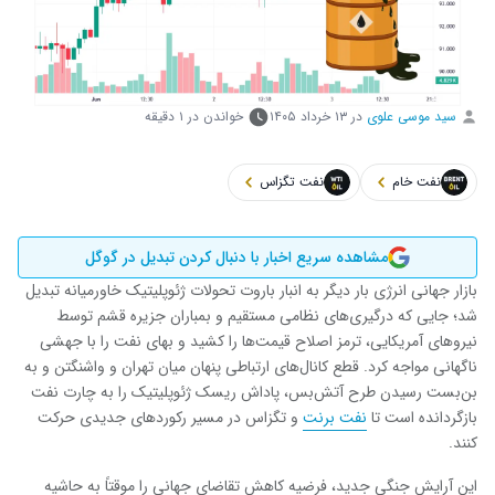
سید موسی علوی
در
۱۳ خرداد ۱۴۰۵
خواندن در ۱ دقیقه
نفت خام
نفت تگزاس
مشاهده سریع اخبار با دنبال کردن تبدیل در گوگل
بازار جهانی انرژی بار دیگر به انبار باروت تحولات ژئوپلیتیک خاورمیانه تبدیل
شد؛ جایی که درگیری‌های نظامی مستقیم و بمباران جزیره قشم توسط
نیروهای آمریکایی، ترمز اصلاح قیمت‌ها را کشید و بهای نفت را با جهشی
ناگهانی مواجه کرد. قطع کانال‌های ارتباطی پنهان میان تهران و واشنگتن و به
بن‌بست رسیدن طرح آتش‌بس، پاداش ریسک ژئوپلیتیک را به چارت نفت
بازگردانده است تا
نفت برنت
و تگزاس در مسیر رکوردهای جدیدی حرکت
کنند.
این آرایش جنگی جدید، فرضیه کاهش تقاضای جهانی را موقتاً به حاشیه