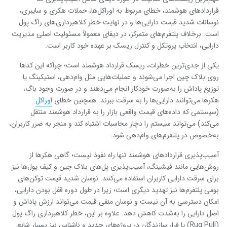
قراردادهای هوشمند، خطای مربوط به اوراکل‌ها، حملات هکری و سایبری،
نوسانات شدید قیمت دارایی‌ها و در نهایت خطر کلاهبرداری‌های راگ پول
است. برخلاف پلتفرم‌های متمرکز، در دیفای معمولاً مسئولیت اصلی مدیریت
دارایی، انتخاب پروتکل و کنترل ریسک بر عهده خود کاربر است.
یکی از جدی‌ترین خطرات، ریسک قرارداد هوشمند است؛ چراکه این کدها
روی بلاک چین اجرا می‌شوند و عملیات‌هایی مثل وام‌دهی، استیکینگ یا
توزیع پاداش را به‌صورت خودکار انجام می‌دهند و در صورت وجود باگ،
هکرها می‌توانند دارایی‌ها را به سرقت ببرند. همچنین خطای
اوراکل
(سیستمی که داده‌های قیمت واقعی بازار را به قرارداد هوشمند منتقل
می‌کند) می‌تواند سیستم را دچار محاسبات اشتباه کند و منجر به ضرر کاربران،
به‌خصوص در پلتفرم‌های وام‌دهی شود.
آسیب‌پذیری قراردادهای هوشمند تنها راه نفوذ نیست؛ گاهی هکرها از
روش‌هایی مانند فیشینگ، آسیب‌پذیری پل‌های بلاک چین و کیف پول‌ها نیز
برای سرقت دارایی کاربران استفاده می‌کنند. نوسان شدید قیمت توکن‌های
بومی پلتفرم‌ها نیز تهدید دیگری است؛ زیرا در طول دوره قفل بودن دارایی،
امکان دسترسی به آن نیست و نوسان منفی قیمت می‌تواند ارزش پاداش و
اصل دارایی را به‌شدت کاهش دهد. علاوه بر این، خطر کلاهبرداری راگ پول
(Rug Pull) یا فرار سازندگان در پروژه‌های جدید و ناشناس نیز بسیار شایع