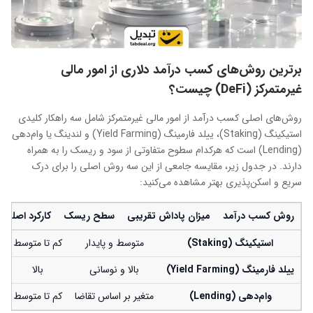
برترین روش‌های کسب درآمد دلاری از امور مالی
غیرمتمرکز (DeFi) چیست؟
روش‌های اصلی کسب درآمد از امور مالی غیرمتمرکز شامل سه راهکار کلیدی
استیکینگ (Staking)، ییلد فارمینگ (Yield Farming) و لندینگ یا وام‌دهی
(Lending) است که هرکدام سطوح متفاوتی از سود و ریسک را به همراه
دارند. در جدول زیر، مقایسه جامعی از این سه روش اصلی را برای درک
سریع و اسکن‌پذیری بهتر مشاهده می‌کنید:
روش کسب درآمد
میزان پاداش تقریبی
سطح ریسک
کارکرد اصلی ب
استیکینگ (
Staking
)
متوسط و پایدار
کم تا متوسط
ییلد فارمینگ (
Yield Farming
)
بالا و نوسانی
بالا
ت
وام‌دهی (
Lending
)
متغیر بر اساس تقاضا
کم تا متوسط