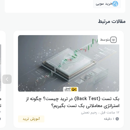
خرید سویی
مقالات مرتبط
متوسط
بک تست (Back Test) در ترید چیست؟ چگونه از
م
استراتژی معاملاتی بک تست بگیریم؟
ت
۱۲ ساعت قبل
،
رحیم نعمتی
۱۴ 
۱ دقیقه
آموزش ترید