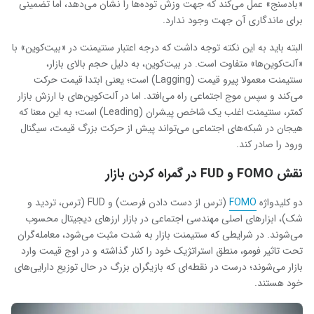
«بادسنج» عمل می‌کند که جهت وزش توده‌ها را نشان می‌دهد، اما تضمینی
برای ماندگاری آن جهت وجود ندارد.
البته باید به این نکته توجه داشت که درجه اعتبار سنتیمنت در «بیت‌کوین» با
«آلت‌کوین‌ها» متفاوت است. در بیت‌کوین، به دلیل حجم بالای بازار،
سنتیمنت معمولا پیرو قیمت (Lagging) است؛ یعنی ابتدا قیمت حرکت
می‌کند و سپس موج اجتماعی راه می‌افتد. اما در آلت‌کوین‌های با ارزش بازار
کمتر، سنتیمنت اغلب یک شاخص پیشران (Leading) است؛ به این معنا که
هیجان در شبکه‌های اجتماعی می‌تواند پیش از حرکت بزرگ قیمت، سیگنال
ورود را صادر کند.
نقش
FOMO
و
FUD
در گمراه کردن بازار
دو کلیدواژه
FOMO
(ترس از دست دادن فرصت) و FUD (ترس، تردید و
شک)، ابزارهای اصلی مهندسی اجتماعی در بازار ارزهای دیجیتال محسوب
می‌شوند. در شرایطی که سنتیمنت بازار به شدت مثبت می‌شود، معامله‌گران
تحت تاثیر فومو، منطق استراتژیک خود را کنار گذاشته و در اوج قیمت وارد
بازار می‌شوند؛ درست در نقطه‌ای که بازیگران بزرگ در حال توزیع دارایی‌های
خود هستند.