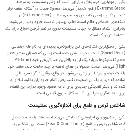
یکی از مهم‌ترین درس‌های بازار این است که وقتی سنتیمنت به مرحله
Extreme Greed (طمع شدید) می‌رسد، معمولا قیمت در آستانه سقف قرار
دارد. برعکس، زمانی که ترس و ناامیدی مطلق (Extreme Fear) بر
شبکه‌های اجتماعی حاکم است، اغلب بهترین فرصت خرید پدیدار می‌شود.
بنابراین، اعتماد مطلق به جهت سنتیمنت بدون در نظر گرفتن اشباع بازار، یک
اشتباه استراتژیک است.
یکی از دقیق‌ترین نشانه‌های این پارادوکس، پدیده‌ای به نام قله اجتماعی
(Social Peak) است. تجربه نشان داده است زمانی که «میزان منشن‌ها» و
حجم گفت‌وگوها درباره یک ارز به بالاترین حد تاریخی خود (All-time
High) می‌رسد، قیمت معمولا در همان لحظه یا چند ساعت بعد، سقف خود
را ثبت کرده و وارد فاز ریزشی می‌شود. در واقع، وقتی دیگر کسی باقی
نمانده که درباره یک ارز صحبت نکند، یعنی تمام خریداران بالقوه قبلا وارد
شده‌اند و دیگر نقدینگی جدیدی برای ادامه صعود وجود ندارد. این نقطه،
برای معامله‌گران حرفه‌ای یک سیگنال خروج قطعی است.
شاخص ترس و طمع برای اندازه‌گیری سنتیمنت
یکی از مشهورترین ابزارهایی که تلاش می‌کند احساسات را به عدد تبدیل
کند، شاخص ترس و طمع (Fear & Greed Index) است. این شاخص با