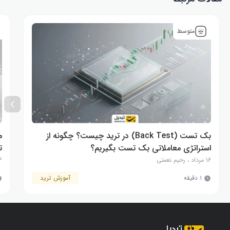
متوسط
بک تست (Back Test) در ترید چیست؟ چگونه از
م
استراتژی معاملاتی بک تست بگیریم؟
ت
۱۶ مرداد
،
رحیم نعمتی
۱۴ 
۱ دقیقه
آموزش ترید