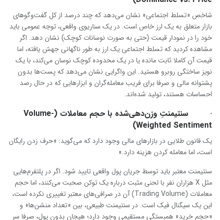
شاخص «تسلط اجتماعی» نشان می‌دهد که چند درصد از کل گفت‌وگوهای
بازار متعلق به یک ارز خاص است. در یک سناریوی واقعی، توجه عمومی باید
خود را در نمودار قیمت (حتی به صورت نوسانات کوچک) نشان دهد. اگر
مشاهده کردید که تسلط اجتماعی یک ارز به طور ناگهانی جهش یافته، اما
قیمت آن کاملا ثابت مانده یا در یک محدوده کوچک نوسان می‌کند، با یک
نویز ساختگی روبرو هستید. این واگرایی نشان می‌دهد که پست‌ها بدون
پشتوانه مالی و صرفا برای فریب معامله‌گران و ابزارهایی که در حال رصد
احساسات هستند، تولید شده‌اند.
· سنتیمنتِ وزن‌دهی‌شده با حجم معاملات (Volume-
Weighted Sentiment)
یک قانون طلایی در بازارهای مالی وجود دارد که می‌گوید: «حرف زدن رایگان
است، اما معامله کردن هزینه دارد.»
سنتیمنت معتبر باید توسط جریان پول واقعی تایید شود. اگر در پلتفرم‌هایی
مثل X هزاران نفر با لحنی مثبت درباره یک توکن صحبت می‌کنند، اما حجم
معاملات (Trading Volume) آن در صرافی‌های معتبر تغییری نکرده است،
این یک سیگنال فیک است. در سنتیمنت طبیعی، بین «تعداد منشن‌ها» و
«حجم خرید» همبستگی مستقیمی وجود دارد؛ هیجان بدون پول، صرفا سر