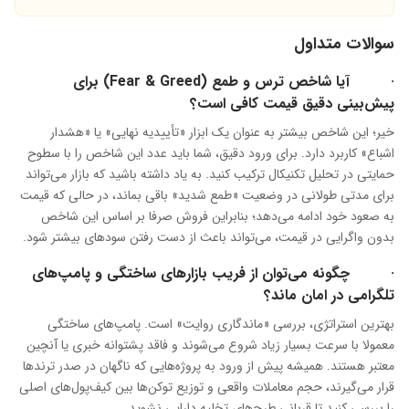
سوالات متداول
· آیا شاخص ترس و طمع (Fear & Greed) برای
پیش‌بینی دقیق قیمت کافی است؟
خیر؛ این شاخص بیشتر به عنوان یک ابزار «تأییدیه نهایی» یا «هشدار
اشباع» کاربرد دارد. برای ورود دقیق، شما باید عدد این شاخص را با سطوح
حمایتی در تحلیل تکنیکال ترکیب کنید. به یاد داشته باشید که بازار می‌تواند
برای مدتی طولانی در وضعیت «طمع شدید» باقی بماند، در حالی که قیمت
به صعود خود ادامه می‌دهد؛ بنابراین فروش صرفا بر اساس این شاخص
بدون واگرایی در قیمت، می‌تواند باعث از دست رفتن سودهای بیشتر شود.
· چگونه می‌توان از فریب بازارهای ساختگی و پامپ‌های
تلگرامی در امان ماند؟
بهترین استراتژی، بررسی «ماندگاری روایت» است. پامپ‌های ساختگی
معمولا با سرعت بسیار زیاد شروع می‌شوند و فاقد پشتوانه خبری یا آنچین
معتبر هستند. همیشه پیش از ورود به پروژه‌هایی که ناگهان در صدر ترندها
قرار می‌گیرند، حجم معاملات واقعی و توزیع توکن‌ها بین کیف‌پول‌های اصلی
را بررسی کنید تا قربانی طرح‌های تخلیه دارایی نشوید.