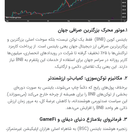
۱.موتور محرک بزرگترین صرافی جهان
بایننس کوین (BNB) فقط یک توکن نیست؛ بلکه سوخت اصلی بزرگترین و
پرکاربرترین صرافی ارز دیجیتال جهان یعنی بایننس است. از پرداخت کارمزد
تراکنش‌ها با ۲۵٪ تخفیف گرفته تا شرکت در رویدادهای انحصاری، میلیون‌ها
کاربر روزانه در سراسر جهان برای استفاده از خدمات این پلتفرم به BNB نیاز
دارند. این یعنی یک تقاضای دائمی و ارگانیک.
۲. مکانیزم توکن‌سوزی: کمیاب‌تر، ارزشمندتر
برخلاف پول‌های رایج که دائماً چاپ می‌شوند، بایننس به صورت دوره‌ای
بخشی از توکن‌های BNB را برای همیشه از چرخه خارج می‌کند (می‌سوزاند).
این سیاست ضدتورمی هوشمندانه، با کاهش عرضهٔ کل، به مرور زمان ارزش
ذاتی هر واحد BNB را افزایش می‌دهد.
۳. فرمانروای بلامنازع دنیای دیفای و GameFi
زنجیره هوشمند بایننس (BSC) به شاهراه اصلی هزاران اپلیکیشن غیرمتمرکز،