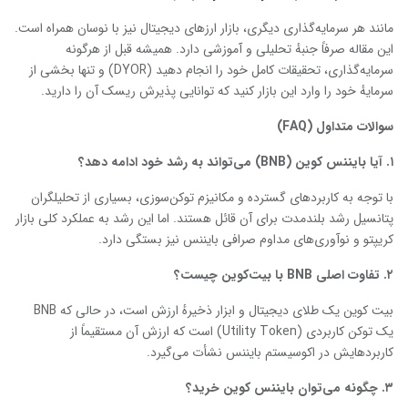
مانند هر سرمایه‌گذاری دیگری، بازار ارزهای دیجیتال نیز با نوسان همراه است.
این مقاله صرفاً جنبهٔ تحلیلی و آموزشی دارد. همیشه قبل از هرگونه
سرمایه‌گذاری، تحقیقات کامل خود را انجام دهید (DYOR) و تنها بخشی از
سرمایهٔ خود را وارد این بازار کنید که توانایی پذیرش ریسک آن را دارید.
سوالات متداول
(FAQ)
۱
. آیا بایننس کوین
(BNB) می‌تواند به رشد خود ادامه دهد؟
با توجه به کاربردهای گسترده و مکانیزم توکن‌سوزی، بسیاری از تحلیلگران
پتانسیل رشد بلندمدت برای آن قائل هستند. اما این رشد به عملکرد کلی بازار
کریپتو و نوآوری‌های مداوم صرافی بایننس نیز بستگی دارد.
۲
. تفاوت اصلی
BNB با بیت‌کوین چیست؟
بیت ‌کوین یک طلای دیجیتال و ابزار ذخیرهٔ ارزش است، در حالی که BNB
یک توکن کاربردی (Utility Token) است که ارزش آن مستقیماً از
کاربردهایش در اکوسیستم بایننس نشأت می‌گیرد.
۳
. چگونه می‌توان بایننس کوین خرید؟