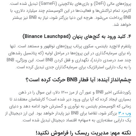
پروژه‌های مالی (DeFi) و بازی‌های بلاکچینی (GameFi) تبدیل شده است.
کارمزد تمام تراکنش‌ها و فعالیت‌ها در این اکوسیستم چند میلیارد دلاری، با
BNB پرداخت می‌شود. هرچه این دنیا بزرگتر شود، نیاز به BNB نیز بیشتر
خواهد شد.
۴. کلید ورود به گنج‌های پنهان (Binance Launchpad)
پلتفرم لانچ‌پد بایننس، سکوی پرتاب پروژه‌های نوظهور و مستعد است. تنها
راه برای سرمایه‌گذاری در این پروژه‌ها در مراحل اولیه (که پتانسیل رشدهای
چند صد درصدی دارند)، نگهداری و قفل کردن BNB است. این ویژگی، BNB
را به یک دارایی استراتژیک برای سرمایه‌گذاران جدی تبدیل کرده است.
چشم‌انداز آینده: آیا قطار BNB حرکت کرده است؟
رکوردشکنی اخیر BNB و عبور آن از مرز ۱۲۰۰ دلار، این سوال را در ذهن
بسیاری ایجاد کرده که آیا برای ورود دیر شده است؟ کارشناسان معتقدند تا
زمانی که اکوسیستم بایننس به نوآوری و گسترش خود ادامه دهد و دنیای
وب ۳.۰
بزرگتر شود، تقاضا برای BNB نیز پایدار خواهد بود. این ارز دیجیتال از
یک دارایی سفته‌بازی به «سهام» اقتصاد دیجیتال تبدیل شده است.
نکته مهم: مدیریت ریسک را فراموش نکنید!