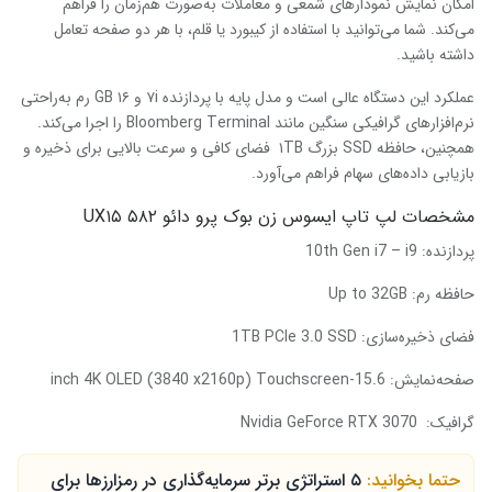
امکان نمایش نمودارهای شمعی و معاملات به‌صورت هم‌زمان را فراهم
می‌کند. شما می‌توانید با استفاده از کیبورد یا قلم، با هر دو صفحه تعامل
داشته باشید.
عملکرد این دستگاه عالی است و مدل پایه با پردازنده ۷i و GB ۱۶ رم به‌راحتی
نرم‌افزارهای گرافیکی سنگین مانند Bloomberg Terminal را اجرا می‌کند.
همچنین، حافظه SSD بزرگ ۱TB فضای کافی و سرعت بالایی برای ذخیره و
بازیابی داده‌های سهام فراهم می‌آورد.
مشخصات لپ تاپ ایسوس زن بوک پرو دائو ۵۸۲ UX۱۵
پردازنده:
10th Gen i7 – i9
حافظه رم:
Up to 32GB
فضای ذخیره‌سازی:
1TB PCIe 3.0 SSD
صفحه‌نمایش:
15.6-inch 4K OLED (3840 x2160p) Touchscreen
گرافیک:
Nvidia GeForce RTX 3070
حتما بخوانید:
۵ استراتژی برتر سرمایه‌گذاری در رمزارزها برای