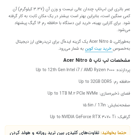
عمر باتری این لپ‌تاپ چندان عالی نیست و وزن آن (۳.۳۷ کیلوگرم) آن
کمی سنگین است، بنابراین بهتر است بیشتر در یک مکان ثابت به کار گرفته
شود. برای کارایی بهینه، خرید این دستگاه با حافظه رم ۱۶ گیگ پیشنهاد
می‌شود.
به‌طورکلی، Acer Nitro ۵ یک گزینه ایده‌آل برای تریدرهای ارز دیجیتال
به‌خصوص
خرید بیت کوین
به شمار می‌رود.
مشخصات لپ تاپ ۵ Acer Nitro
پردازنده: Up to 12th Gen Intel i7 / AMD Ryzen ۶۰۰۰
حافظه رم: Up to 32GB DDR5
فضای ذخیره‌سازی: Up to 1TB M.۲ PCIe NVMe
صفحه‌نمایش: ۱۵.6in / 17in
گرافیک: Up to NVIDIA GeForce RTX ۳۰۷۰ Ti
حتما بخوانید:
تفاوت‌های کلیدی بین ترید روزانه و هولد کردن