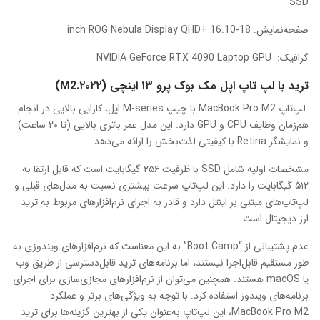
SSD
صفحه‌نمایش:
18-inch ROG Nebula Display QHD+ 16:10
گرافیک:
NVIDIA GeForce RTX 4090 Laptop GPU
ترید با لپ تاپ اپل مک بوک پرو ۱۳ اینچی (M2.۲۰۲۲)
لپ‌تاپ MacBook Pro M2 با چیپ M-series اپل، کارایی بالایی در انجام
هم‌زمان وظایف CPU و GPU دارد. این مدل عمر باتری بالایی (تا ۲۰ ساعت)
و نمایشگر Retina با کیفیتی لذت‌بخش را ارائه می‌دهد.
مشخصات اولیه شامل SSD با ظرفیت ۲۵۶ گیگابایت است که قابل ارتقا به
۵۱۲ گیگابایت را دارد. این لپ‌تاپ سرعت بیشتری نسبت به مدل‌های قبلی و
لپ‌تاپ‌های مبتنی بر اینتل دارد و قادر به اجرای نرم‌افزارهای مربوط به ترید
ارز دیجیتال است.
عدم پشتیبانی از “Boot Camp” به این معناست که نرم‌افزارهای ویندوزی به
طور مستقیم قابل‌اجرا نیستند، اما برنامه‌های ترید قابل‌دسترسی از طریق وب
یا macOS هستند. همچنین می‌توان از نرم‌افزارهای مجازی‌سازی برای اجرای
برنامه‌های ویندوز استفاده کرد. با توجه به ویژگی‌های برتر و عملکرد
MacBook Pro M2، این لپ‌تاپ به‌عنوان یکی از بهترین گزینه‌ها برای ترید