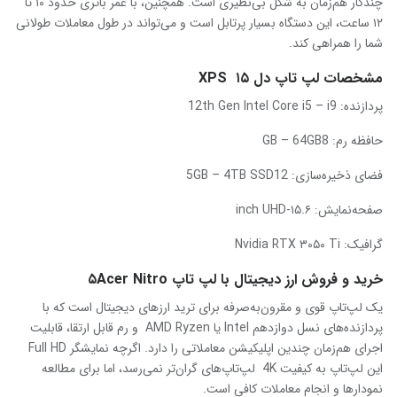
چندکار هم‌زمان به شکل بی‌نظیری است. همچنین، با عمر باتری حدود ۱۰ تا
۱۲ ساعت، این دستگاه بسیار پرتابل است و می‌تواند در طول معاملات طولانی
شما را همراهی کند.
مشخصات لپ تاپ دل ۱۵ XPS
پردازنده: 12th Gen Intel Core i5 – i9
حافظه رم: GB – 64GB8
فضای ذخیره‌سازی: 5GB – 4TB SSD12
صفحه‌نمایش: ۱۵.۶-inch UHD
گرافیک: Nvidia RTX ۳۰۵۰ Ti
خرید و فروش ارز دیجیتال با لپ تاپ ۵Acer Nitro
یک لپ‌تاپ قوی و مقرون‌به‌صرفه برای ترید ارزهای دیجیتال است که با
پردازنده‌های نسل دوازدهم Intel یا AMD Ryzen و رم قابل ارتقا، قابلیت
اجرای هم‌زمان چندین اپلیکیشن معاملاتی را دارد. اگرچه نمایشگر Full HD
این لپ‌تاپ به کیفیت 4K لپ‌تاپ‌های گران‌تر نمی‌رسد، اما برای مطالعه
نمودارها و انجام معاملات کافی است.