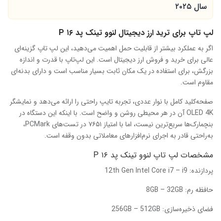
سال ۲۰۲۵
لپ تاپ برای ترید ارز دیجیتال لنوو تینک پد ۱۶ P
اگر به عملکرد بیشتر از قابلیت حمل اهمیت می‌دهید، این لپ تاپ گزینه‌ای
عالی برای خرید و فروش ارز دیجیتال است. این لپ‌تاپ با قدرت و اندازه
بزرگش، برای استفاده در یک مکان ثابت بسیار مناسب است و دارای بدنه‌ای
مقاوم است.
صفحه‌کلید کامل با نوار عددی، تجربه تایپ راحتی را ارائه می‌دهد و نمایشگر
OLED 4K آن در هر محیطی روشن و واضح است. با اینکه این دستگاه در
بنچمارک‌ها سریع‌ترین نیست، اما با امتیاز ۷۶۵۱ در تست‌های PCMark،
به‌راحتی قادر به اجرای نرم‌افزارهای معاملاتی بدون وقفه است.
مشخصات لپ تاپ لنوو تینک پد ۱۶ P
پردازنده:
12th Gen Intel Core i7 – i9
حافظه رم:
8GB – 32GB
فضای ذخیره‌سازی:
256GB – 512GB