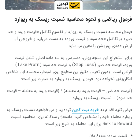
فرمول ریاضی و نحوه محاسبه نسبت ریسک به ریوارد
فرمول محاسبه نسبت ریسک به ریوارد از تقسیم تفاضل «قیمت ورود و حد
ضرر» بر تفاضل «حد سود و قیمت ورود» به دست می‌آید و خروجی آن
ارزش عددی پوزیشن را معین می‌سازد.
برای استخراج این سنجه پولی، دسترسی به سه داده اصلی شامل قیمت
ورود، قیمت حد ضرر (Stop Loss) و قیمت حد سود (Take Profit)
الزامی است. بدون تعیین دقیق این سطوح روی نمودار، محاسبه این شاخص
امکان‌پذیر نخواهد بود. فرمول ریسک به ریوارد به صورت زیر است:‌
(قیمت حد ضرر – قیمت ورود به معامله) / (قیمت ورود به معامله – قیمت
حد سود) = نسبت ریسک به ریوارد
فرض کنید اقدام به
خرید
بیت کوین
کرده‌اید و می‌خواهید نسبت ریسک به
ریوارد معامله خود را مشخص کنید. داده‌های سه‌گانه برای محاسبه نسبت
Risk to Reward برای این معامله به شرح زیر است:
قیمت ورود: ۶۰۰۰۰ دلار