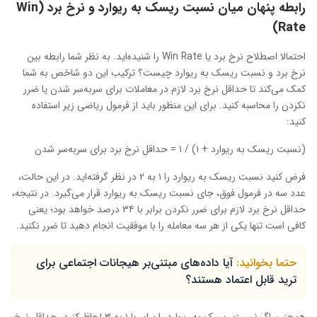
رابطه پنهان میان نسبت ریسک به ریوارد و نرخ برد (Win
Rate)
احتمالا اصطلاح نرخ برد یا Win Rate را شنیده‌اید. به نظر شما رابطه بین
نرخ برد و نسبت ریسک به ریوارد چیست؟ ترکیب این دو شاخص به شما
کمک می‌کند تا حداقل نرخ برد لازم در معاملات برای سربه‌سر شدن یا ضرر
نکردن را محاسبه کنید. برای این منظور باید از فرمول ریاضی زیر استفاده
کنید:
(نسبت ریسک به ریوارد + ۱) / ۱ = حداقل نرخ برد برای سربه‌سر شدن
فرض کنید نسبت ریسک به ریوارد را ۱ به ۲ در نظر گرفته‌اید. در این حالت،
عدد سه در فرمول فوق، جای نسبت ریسک به ریوارد قرار می‌گیرد. در نتیجه،
حداقل نرخ برد لازم برای ضرر نکردن برابر با ۳۴ درصد خواهد بود؛ یعنی
کافی است تنها یکی از هر سه معامله را با موفقیت انجام دهید تا ضرر نکنید.
حتما بخوانید:
آیا داده‌های مبتنی‌بر هیجانات اجتماعی برای
ترید قابل اعتماد هستند؟
همچنین اگر نسبت ریسک به ریوارد را برابر با ۱ به ۳ لحاظ کنید، حداقل نرخ