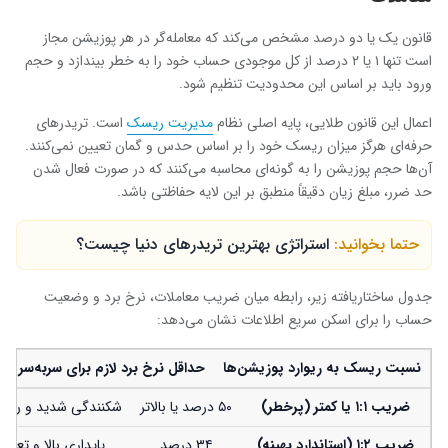
قانون یک یا دو درصد مشخص می‌کند که معامله‌گر در هر پوزیشن مجاز
است تنها ۱ یا ۲ درصد از کل موجودی حساب خود را به خطر بیندازد و حجم
ورود باید بر اساس این محدودیت تنظیم شود.
اعمال این قانون طلایی، پایه اصلی نظام
مدیریت ریسک
است. تریدرهای
حرفه‌ای هرگز میزان ریسک خود را بر اساس حدس و گمان تعیین نمی‌کنند.
آن‌ها حجم پوزیشن را به گونه‌ای محاسبه می‌کنند که در صورت فعال شدن
حد ضرر، مبلغ زیان دقیقاً منطبق بر این لایه حفاظتی باشد.
حتما بخوانید:
استراتژی بهترین تریدرهای دنیا چیست؟
جدول ساختاریافته زیر، رابطه میان ضریب معاملات، نرخ برد و وضعیت
حساب را برای اسکن سریع اطلاعات نشان می‌دهد:
نسبت ریسک به ریوارد پوزیشن‌ها
حداقل نرخ برد لازم برای سر‌به‌سر ش
ضریب
۱:۱
یا کمتر (پرخطر)
۵۰ درصد یا بالاتر
شکنندگی شدید و ریسک
ضریب
۱:۲ (
استاندارد بهینه)
۳۴ درصد
پایداری بالا و تعاد