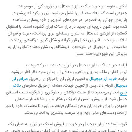
امکان معاوضه و خرید ملک با ارز دیجیتال در ایران، یکی از موضوعات
جدیدی است که ابعاد مختلفی را شامل می‌شود. این رویکرد که پیشتر در
بازارهای جهانی به خصوص در حوزه‌های فناوری و خودروسازی مشاهده
شده بود، اکنون دریچه‌ای جدید در بازار املاک ایران گشوده است. با استقبال
گسترده از ارزهای دیجیتال به عنوان وسیله‌ای برای پرداخت، خرید و فروش
املاک نیز تحت تاثیر این تحول قرار گرفته و شکل گیری درگاه‌های پرداخت
مخصوص ارز دیجیتال در سایت‌های فروشگاهی، نشان دهنده تمایل بازار به
پذیرش این شیوه پرداخت است.
فرایند خرید ملک با ارز دیجیتال در ایران، همانند سایر کشورها، با
ارزش‌گذاری ملک به ریال و تعیین معادل آن به ارز مورد نظر آغاز می‌شود.
فرایند
خرید ارز دیجیتال
و تعیین ارزش آن را می‌توان از طریق
صرافی ارز
دیجیتال
انجام داد. پس از تعیین قیمت، معامله از طریق بسترهای
بلاک
چین
انجام می‌پذیرد تا از امنیت تراکنش و جلوگیری از هرگونه تقلب اطمینان
حاصل شود. این روش، ضمن ارائه یک راهکار امن و شفاف، فرصت‌های
جدیدی را برای خریداران و فروشندگان فراهم می‌آورد تا معاملات خود را دور
از محدودیت‌های مالی رایج و با سرعت بیشتری به انجام رسانند.
گرچه استفاده از ارز دیجیتال در خرید و فروش املاک در ایران به عنوان یک
پدیده نسبتا جدید شناخته می‌شود و هنوز قانون‌گذاری مشخص و جامعی در