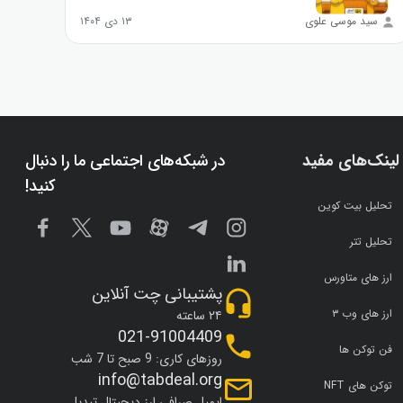
سید موسی علوی
۱۳ دی ۱۴۰۴
مه
لینک‌های مفید
در شبکه‌های اجتماعی ما را دنبال
کنید!
تحلیل بیت کوین
تحلیل تتر
ارز های متاورس
پشتیبانی چت آنلاین
ارز های وب ۳
۲۴ ساعته
021-91004409
فن توکن ها
روزهای کاری: 9 صبح تا 7 شب
info@tabdeal.org
توکن های NFT
ایمیل صرافی ارز دیجیتال تبدیل