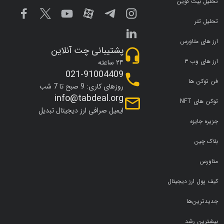
تحلیل بیت کوین
تحلیل تتر
ارز های متاورس
پشتیبانی چت آنلاین
ارز های وب ۳
۲۴ ساعته
021-91004409
فن توکن ها
روزهای کاری: 9 صبح تا 7 شب
info@tabdeal.org
توکن های NFT
ایمیل صرافی ارز دیجیتال تبدیل
جزیره جایزه
بلاک چین
متاورس
کیف پول ارز دیجیتال
جدیدترین‌ها
بیشترین رشد