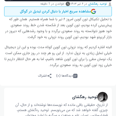
توحید رهگشای
در
۶ تیر ۱۴۰۳
خواندن در 1 دقیقه
مشاهده سریع اخبار با دنبال کردن تبدیل در گوگل
با تحلیل تکنیکال تون کوین امروز ۶ تیر با شما همراه هستیم. همان طور که
پیش‌بینی کرده بودیم، تون کوین بعد از شکسته شدن خط روند صعودی
خود هنوز نتوانسته به روند صعودی برگردد و با وجود رشد‌هایی که دیروز در
بازار کریپتو شهد بودیم، تون کوین روند نزولی به خود گرفت.
البته اشاره کردیم که روند نزولی تون کوین کوتاه مدت بوده و این ارز دیجیتال
خیلی تمایل زیادی به نزول ندارد. از این رو هر چند در روز جاری ممکن است
یک نوسان منفی را برای تون کوین شاهد باشیم، اما به هر حال انتظار داریم تا
خیلی زود تون کوین به روند صعودی برگردد.
دیدگاه‌ها (۰)
اشتراک
توحید رهگشای
از تاریخ، حقیقتی باقی مانده که نویسنده‌ها نوشته‌اند و از حال، آن
چیزی گفته خواهد شد که من می‌نویسم. توحید ره‌گشای هستم،
فوق‌لیسانس عمران علم و صنعت و سرگرم با تولید محتوای