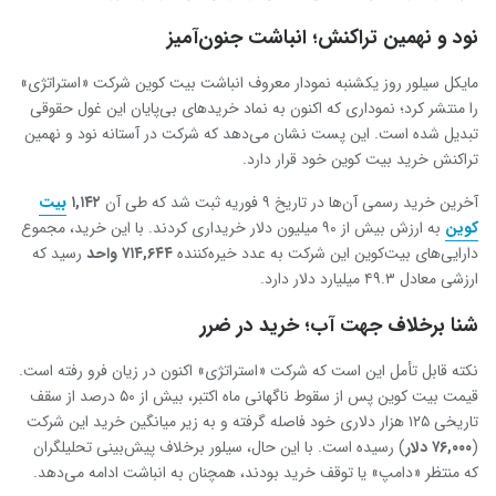
نود و نهمین تراکنش؛ انباشت جنون‌آمیز
مایکل سیلور روز یکشنبه نمودار معروف انباشت بیت ‌کوین شرکت «استراتژی»
را منتشر کرد؛ نموداری که اکنون به نماد خریدهای بی‌پایان این غول حقوقی
تبدیل شده است. این پست نشان می‌دهد که شرکت در آستانه نود و نهمین
تراکنش خرید بیت ‌کوین خود قرار دارد.
آخرین خرید رسمی آن‌ها در تاریخ ۹ فوریه ثبت شد که طی آن
۱,۱۴۲
بیت
‌کوین
به ارزش بیش از ۹۰ میلیون دلار خریداری کردند. با این خرید، مجموع
دارایی‌های بیت‌کوین این شرکت به عدد خیره‌کننده
۷۱۴,۶۴۴ واحد
رسید که
ارزشی معادل ۴۹.۳ میلیارد دلار دارد.
شنا برخلاف جهت آب؛ خرید در ضرر
نکته قابل تأمل این است که شرکت «استراتژی» اکنون در زیان فرو رفته است.
قیمت بیت‌ کوین پس از سقوط ناگهانی ماه اکتبر، بیش از ۵۰ درصد از سقف
تاریخی ۱۲۵ هزار دلاری خود فاصله گرفته و به زیر میانگین خرید این شرکت
(
۷۶,۰۰۰ دلار
) رسیده است. با این حال، سیلور برخلاف پیش‌بینی تحلیلگران
که منتظر «دامپ» یا توقف خرید بودند، همچنان به انباشت ادامه می‌دهد.