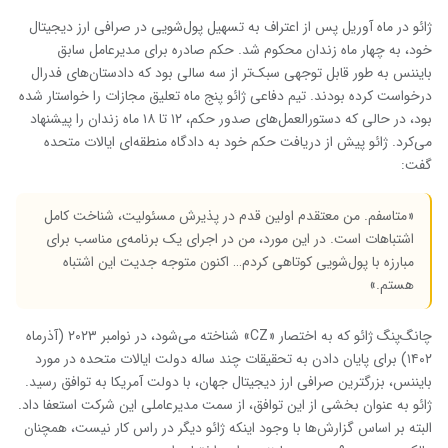
ژائو در ماه آوریل پس از اعتراف به تسهیل پول‌شویی در صرافی ارز دیجیتال
خود، به چهار ماه زندان محکوم شد. حکم صادره برای مدیرعامل سابق
بایننس به طور قابل توجهی سبک‌تر از سه سالی بود که دادستان‌های فدرال
درخواست کرده بودند. تیم دفاعی ژائو پنج ماه تعلیق مجازات را خواستار شده
بود، در حالی که دستورالعمل‌های صدور حکم، ۱۲ تا ۱۸ ماه زندان را پیشنهاد
می‌کرد. ژائو پیش از دریافت حکم خود به دادگاه منطقه‌ای ایالات متحده
گفت:
«متاسفم. من معتقدم اولین قدم در پذیرش مسئولیت، شناخت کامل
اشتباهات است. در این مورد، من در اجرای یک برنامه‌ی مناسب برای
مبارزه با پول‌شویی کوتاهی کردم… اکنون متوجه جدیت این اشتباه
هستم.»
چانگ‌پنگ ژائو که به اختصار «CZ» شناخته می‌شود، در نوامبر ۲۰۲۳ (آذرماه
۱۴۰۲) برای پایان دادن به تحقیقات چند ساله دولت ایالات متحده در مورد
بایننس، بزرگترین صرافی ارز دیجیتال جهان، با دولت آمریکا به توافق رسید.
ژائو به عنوان بخشی از این توافق، از سمت مدیرعاملی این شرکت استعفا داد.
البته بر اساس گزارش‌ها با وجود اینکه ژائو دیگر در راس کار نیست، همچنان