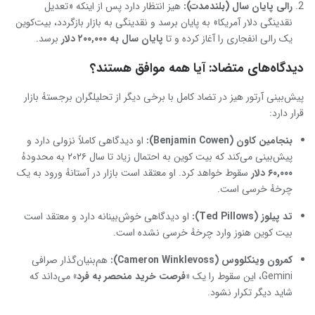
رالی پایان سال (بلندمدت)
:
هیز انتظار دارد پس از اینکه «تعدیل
نقدینگی دلار آمریکا» به پایان برسد و نقدینگی به بازار بازگردد، بیت‌کوین
یک رالی انفجاری را آغاز کرده و تا
پایان سال به
۲۰۰,۰۰۰ دلار
برسد.
دیدگاه‌های متضاد: آیا همه موافق هستند؟
پیش‌بینی آرتور هیز در تضاد کامل با برخی دیگر از تحلیلگران برجستهٔ بازار
قرار دارد:
بنجامین کاون
(Benjamin Cowen):
او دیدگاهی کاملاً نزولی دارد و
پیش‌بینی می‌کند که بیت‌ کوین به احتمال زیاد تا سال ۲۰۲۶ به محدودهٔ
۶۰,۰۰۰
دلار
سقوط خواهد کرد. او معتقد است بازار در آستانهٔ ورود به یک
چرخهٔ خرسی است.
تد پیلوز
(Ted Pillows):
او دیدگاهی خوش‌بینانه دارد و معتقد است
بیت ‌کوین هنوز وارد چرخهٔ خرسی نشده است.
کمرون وینکلووس
(Cameron Winklevoss):
هم‌بنیان‌گذار صرافی
Gemini، این سقوط را یک
«فرصت خرید منحصر به فرد
»
می‌داند که
شاید دیگر تکرار نشود.