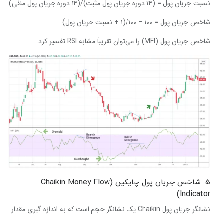
نسبت جریان پول = (۱۴ دوره جریان پول مثبت)/(۱۴ دوره جریان پول منفی)
شاخص جریان پول = ۱۰۰ – ۱۰۰/(۱ + نسبت جریان پول)
شاخص جریان پول (MFI) را می‌توان تقریباً مشابه RSI تفسیر کرد.
۵. شاخص جریان پول چایکین (Chaikin Money Flow
Indicator)
نشانگر جریان پول Chaikin یک نشانگر حجم است که به اندازه گیری مقدار