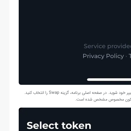
مرحله اول: انتخاب گزینه Swap: ابتدا وارد کیف پول تون کیپر خود شوید. در صفحه اصلی برنامه، گزینه Swap را انتخاب کنید.
 یک آیکون مخصوص مشخص شده است.