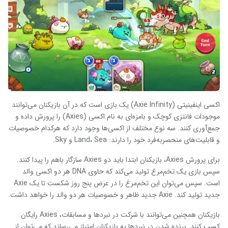
اکسی اینفینیتی (Axie Infinity) یک بازی است که در آن بازیکنان می‌توانند
موجودات فانتزی کوچک و بامزه‌ای به نام اکسی (Axies) را پرورش داده و
جمع‌آوری کنند. سه نوع مختلف از اکسی‌ها وجود دارد که هرکدام خصوصیات
و قابلیت‌های منحصربه‌فرد خود را دارند: Land، Sea و Sky.
برای پرورش Axies، بازیکنان ابتدا باید دو Axies سازگار باهم را پیدا کنند.
سپس بازی یک تخم‌مرغ تولید می‌کند که حاوی DNA هر دو اکسی والد
است. سپس می‌توان این تخم‌مرغ را در عرض پنج روز شکست تا یک Axie
جدید تولید کند. Axie جدید ظاهر و خصوصیات هر دو والد را خواهد داشت.
بازیکنان همچنین می‌توانند با شرکت در نبردها و مسابقات، Axies رایگان
کسب کنند. برنده شدن در نبردها به بازیکنان امتیاز می‌رساند که می‌توان از