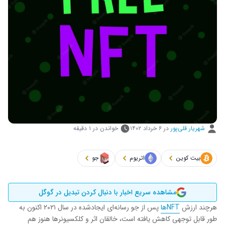
شهریار قلی‌پور
در
۶ خرداد ۱۴۰۲
خواندن در ۱ دقیقه
بیت کوین
اتریوم
جو
مشاهده سریع اخبار با دنبال کردن تبدیل در گوگل
هرچند ارزش
NFTها
پس از جو رسانه‌ای ایجادشده در سال ۲۰۲۱ اکنون به
طور قابل توجهی کاهش یافته است، خالقان اثر و کلکسیونرها هنوز هم