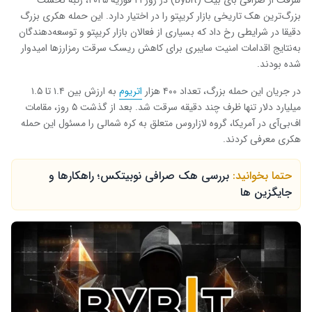
سرقت از صرافی بای بیت (Bybit) در روز ۲۱ فوریه ۲۰۲۵، رتبه نخست
بزرگ‌ترین هک تاریخی بازار کریپتو را در اختیار دارد. این حمله هکری بزرگ
دقیقا در شرایطی رخ داد که بسیاری از فعالان بازار کریپتو و توسعه‌دهندگان
به‌نتایج اقدامات امنیت سایبری برای کاهش ریسک سرقت رمزارزها امیدوار
شده بودند.
در جریان این حمله بزرگ، تعداد ۴۰۰ هزار
اتریوم
به ارزش بین ۱.۴ تا ۱.۵
میلیارد دلار تنها ظرف چند دقیقه سرقت شد. بعد از گذشت ۵ روز، مقامات
اف‌بی‌آی در آمریکا، گروه لازاروس متعلق به کره شمالی را مسئول این حمله
هکری معرفی کردند.
حتما بخوانید:
بررسی هک صرافی نوبیتکس؛ راهکارها و
جایگزین ‌ها