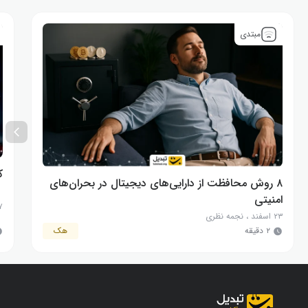
مبتدی
ک
۸ روش محافظت از دارایی‌های دیجیتال در بحران‌های
امنیتی
۷ مرد
۲۳ اسفند
،
نجمه نظری
۲ دقیقه
هک