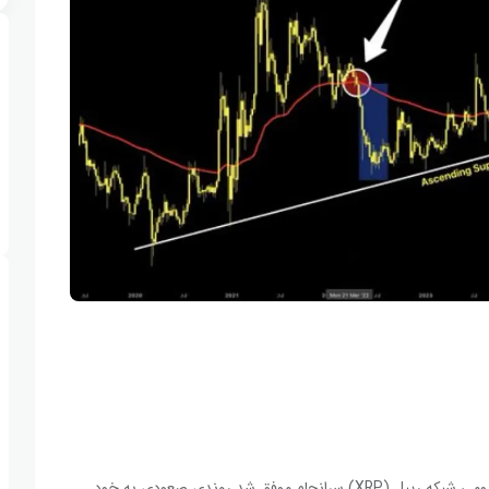
پس از گذشت تقریباً یک هفته از کاهش مداوم قیمت‌ها، توکن بومی شبکه ریپل (XRP) سرانجام موفق شد روندی صعودی به خود