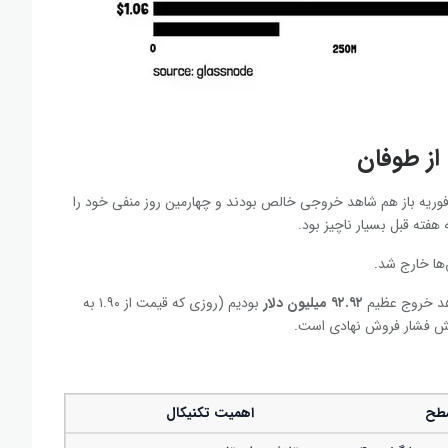
دوق‌های قابل معامله در بورس (ETF) اسپات XRP در روز ۲ فوریه باز هم شاهد خروجی خالص بودند و چهارمین روز منفی خود را
هفته قبل بسیار ناچیز بود.
‌ها خارج شد.
۹۲.۹۲
میلیون دلار
بودیم (روزی که قیمت از ۱.۹۰ به
طح
اهمیت تکنیکال