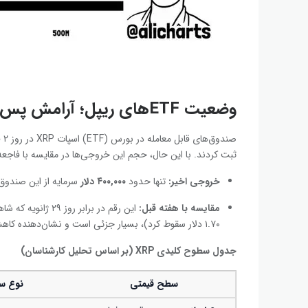
وضعیت ETFهای ریپل؛ آرامش پس از طوفان
صن
ثبت کردند. با این حال، حجم این خروجی‌ها در مقایسه با فاجعه 
خروجی اخیر
:
تنها حدود
۴۰۰,۰۰۰
دلار
سرمایه از این صندوق
مقایسه با هفته قبل
:
این رقم در برابر روز ۲۹ ژانویه که شاهد خروج عظیم
۱.۷۰ دلار سقوط کرد)، بسیار جزئی است و نشان‌دهنده کاهش فشار فروش نهادی است.
جدول سطوح کلیدی
XRP (بر اساس تحلیل کارشناسان
)
سطح قیمتی
نوع س