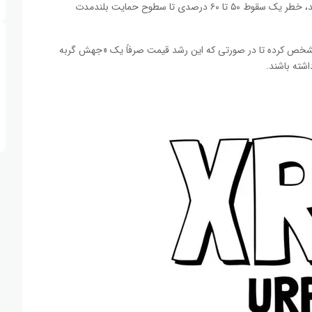
اگر XRP نتواند این سطح (۱.۸۷ دلار) را فتح کند، خطر یک سقوط ۵۰ تا ۶۰ درصدی تا سطوح حمایت بلندمدت
تی مهم بعدی را مشخص کرده تا در صورتی که این رشد قیمت صرفاً یک «جهش گربه