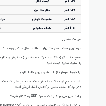
۱.۶۰
دلار
قیمت فعلی
۱.۶۴
دلار
مقاومت اول
۱.۸۷
دلار
مقاومت حیاتی
میانگین متحرک
۲.۰۰
دلار
هدف صعودی
ه
سوالات متداول
مهم‌ترین سطح مقاومت برای
XRP در حال حاضر چیست؟
سطح ۱.۸۷ دلار (میانگین متحرک ۱۰۰ 
به سقوط شدید قیمت شود.
آیا خروج سرمایه از
ETFهای ریپل ادامه دارد؟
دلار بود که نشانه مثبتی از کاهش فشار فروش است.
چه عاملی می‌تواند باعث صعود
XRP به
۲ دلار شود؟