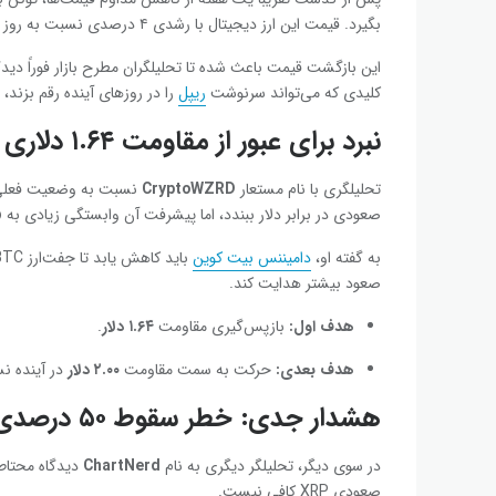
بگیرد. قیمت این ارز دیجیتال با رشدی ۴ درصدی نسبت به روز گذشته، به سطحی بالاتر از
این بازگشت قیمت باعث شده تا تحلیلگران مطرح بازار فوراً دیدگا
کلیدی که می‌تواند سرنوشت
ریپل
را در روزهای آینده رقم بزند
نبرد برای عبور از مقاومت ۱.۶۴ دلاری
تحلیلگری با نام مستعار
CryptoWZRD
صعودی در برابر دلار ببندد، اما پیشرفت آن وابستگی زیادی به 
به گفته او،
دامیننس بیت‌ کوین
صعود بیشتر هدایت کند.
هدف اول
:
بازپس‌گیری مقاومت
۱.۶۴
دلار
.
هدف بعدی
:
حرکت به سمت مقاومت
۲.۰۰
دلار
در آینده نس
هشدار جدی: خطر سقوط ۵۰ درصدی
در سوی دیگر، تحلیلگر دیگری به نام
ChartNerd
صعودی XRP کافی نیست.