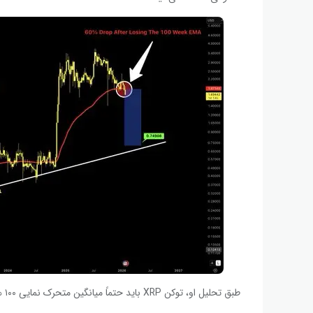
طبق تحلیل او، توکن XRP باید حتماً میانگین متحرک نمایی ۱۰۰ هفته‌ای (۱۰۰ WEMA) را که در سطح