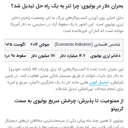
بحران دلار در بولیوی: چرا تتر به یک راه حل تبدیل شد؟
دلیل اصلی روی آوردن کسب‌وکارهای بزرگ به تتر، وضعیت وخیم ذخایر
ارزی بولیوی است. این کشور با یک سقوط آزاد در دسترسی به دلار آمریکا
مواجه است که آمار آن خیره‌کننده است.
شاخص اقتصادی (Economic Indicator)
جولای
۲۰۱۴
آگوست
۲۰۲۵
ذخایر ارزی بولیوی
۱۲.۷
میلیارد دلار
۱۷۱
میلیون دلار
سقوط
۹۸ درصدی
این بحران باعث شده تا کسب‌وکارهایی که برای واردات کالا (مانند خودرو)
به دلار نیاز دارند، نتوانند از طریق سیستم بانکی سنتی فعالیت کنند. در چنین
شرایطی،
استیبل‌ کوین
‌هایی مانند تتر به یک جایگزین «آسان، سریع و امن»
برای انجام مبادلات بین‌المللی تبدیل شده‌اند.
از ممنوعیت تا پذیرش: چرخش سریع بولیوی به سمت
کریپتو
بولیوی تا همین چند ماه پیش یکی از سرسخت‌ترین مخالفان ارزهای دیجیتال
در آمریکای لاتین بود. اما بحران اقتصادی، سیاست‌ها را به سرعت تغییر داد: