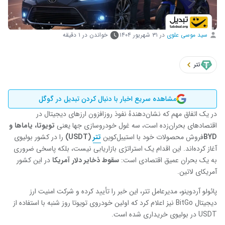
سید موسی علوی
در
۳۱ شهریور ۱۴۰۴
خواندن در ۱ دقیقه
تتر
مشاهده سریع اخبار با دنبال کردن تبدیل در گوگل
در یک اتفاق مهم که نشان‌دهندهٔ نفوذ روزافزون ارزهای دیجیتال در
اقتصادهای بحران‌زده است، سه غول خودروسازی جها یعنی
تویوتا، یاماها و
BYD
فروش محصولات خود با استیبل‌کوین
تتر
(USDT)
را در کشور بولیوی
آغاز کرده‌اند. این اقدام یک استراتژی بازاریابی نیست، بلکه پاسخی ضروری
به یک بحران عمیق اقتصادی است:
سقوط ذخایر دلار آمریکا
در این کشور
آمریکای لاتین.
پائولو آردوینو، مدیرعامل تتر، این خبر را تأیید کرده و شرکت امنیت ارز
دیجیتال BitGo نیز اعلام کرد که اولین خودروی تویوتا روز شنبه با استفاده از
USDT در بولیوی خریداری شده است.