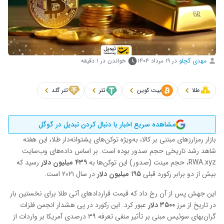
مهدی گچلو
در
۱۹ مرداد ۱۴۰۴
خواندن در ۱ دقیقه
طلا
بیت کوین
تتر
تتر گلد
مشاهده سریع اخبار با دنبال کردن تبدیل در گوگل
بازار رمزارزهای مبتنی بر کالا، به‌ویژه توکن‌های پشتوانه‌دار طلا، این هفته
شاهد رشد تاریخی حجم صدور بوده است. بر اساس داده‌های وب‌سایت
RWA.xyz، حجم مینت (صدور) این توکن‌ها به
۴۳۹ میلیون دلار
رسید که
بیش از دو برابر رکورد قبلی
۱۹۵ میلیون دلار
در سال ۲۰۲۱ است.
این جهش پس از آن رخ داد که قیمت قراردادهای آتی طلا برای نخستین بار
در تاریخ از مرز
۳۵۰۰ دلار
عبور کرد. این رکورد در پی هشدار انجمن فلزات
گران‌بهای سوئیس مبنی بر تأثیر منفی تعرفه ۳۹ درصدی آمریکا بر واردات از