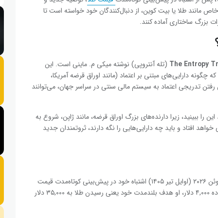
ص مانند طلا یا بیت‌ کوین، از دنبال‌کنندگان خود خواسته است تا
ات بزرگ ساختاری آماده کنند.
The Entropy T
(تله آنتروپی) نوشته میکی م. ماینی است. این
که چگونه دارایی‌های مبتنی بر اعتماد (مانند اوراق قرضه آمریکا،
ا از بین رفتن تدریجی اعتماد به سیستم مالی سنتی در سراسر جهان، می‌توانند
 را ببینید، زیرا دارنده‌های بزرگ اوراق قرضه، مانند ژاپن، شروع به
 خواهد افتاد و باید چه دارایی‌هایی را نگه دارند، ثروتمندان جدید
این تغییر رویکرد، پس از آن رخ می‌دهد که کیوساکی در اواخر ژوئن ۲۰۲۶ (اوایل تیر ۱۴۰۵) اشتباه خود در پیش‌بینی کوتاه‌مدت قیمت
طلا را پذیرفت. با وجود سقوط طلا از اوج ۵,۶۰۰ دلاری به محدوده ۴,۰۰۰ دلار، او هدف بلندمدت خود یعنی رسیدن طلا به ۳۵,۰۰۰ دلار