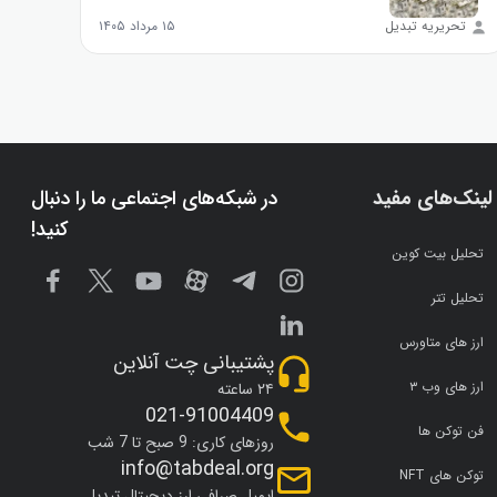
تحریریه تبدیل
۱۵ مرداد ۱۴۰۵
تحر
لینک‌های مفید
در شبکه‌های اجتماعی ما را دنبال
کنید!
تحلیل بیت کوین
تحلیل تتر
ارز های متاورس
پشتیبانی چت آنلاین
ارز های وب ۳
۲۴ ساعته
021-91004409
فن توکن ها
روزهای کاری: 9 صبح تا 7 شب
info@tabdeal.org
توکن های NFT
ایمیل صرافی ارز دیجیتال تبدیل