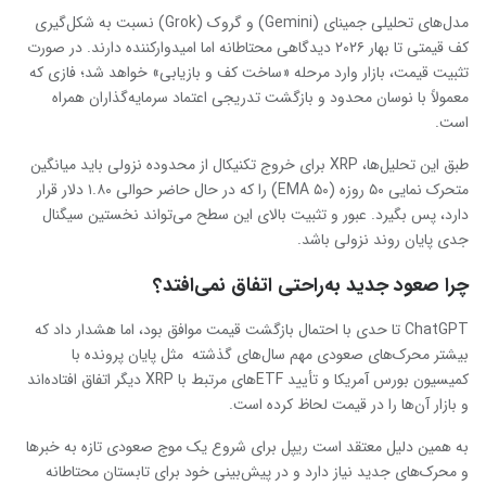
مدل‌های تحلیلی جمینای (Gemini) و گروک (Grok) نسبت به شکل‌گیری
کف قیمتی تا بهار ۲۰۲۶ دیدگاهی محتاطانه اما امیدوارکننده دارند. در صورت
تثبیت قیمت، بازار وارد مرحله «ساخت کف و بازیابی» خواهد شد؛ فازی که
معمولاً با نوسان محدود و بازگشت تدریجی اعتماد سرمایه‌گذاران همراه
است.
طبق این تحلیل‌ها، XRP برای خروج تکنیکال از محدوده نزولی باید میانگین
متحرک نمایی ۵۰ روزه (EMA ۵۰) را که در حال حاضر حوالی ۱.۸۰ دلار قرار
دارد، پس بگیرد. عبور و تثبیت بالای این سطح می‌تواند نخستین سیگنال
جدی پایان روند نزولی باشد.
چرا صعود جدید به‌راحتی اتفاق نمی‌افتد؟
ChatGPT تا حدی با احتمال بازگشت قیمت موافق بود، اما هشدار داد که
بیشتر محرک‌های صعودی مهم سال‌های گذشته مثل پایان پرونده با
کمیسیون بورس آمریکا و تأیید ETFهای مرتبط با XRP دیگر اتفاق افتاده‌اند
و بازار آن‌ها را در قیمت لحاظ کرده است.
به همین دلیل معتقد است ریپل برای شروع یک موج صعودی تازه به خبرها
و محرک‌های جدید نیاز دارد و در پیش‌بینی خود برای تابستان محتاطانه