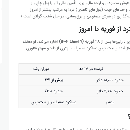
هوش مصنوعی و اراده مالی برای تأمین مالی آن با پول چاپی و
 واحدهای فیات (پول‌های کاغذی) فردا به مراتب بیشتر از امروز
مایه‌گذاری در هوش مصنوعی و برق‌رسانی، در حال شتاب گرفتن است.»
 از فوریه تا امروز
یر دارایی‌ها پس از
۲۸
فوریه (
۹ اسفند
۱۴۰۴)
اشاره می‌کند. او معتقد
 شده و بیت ‌کوین عملکرد به مراتب بهتری از طلا و سهام فناوری
قیمت در ۱۳ مه
میزان رشد
حدود ۸۱,۰۰۰ دلار
بیش از
۳۱٪
حدود ۴,۷۱۰ دلار
حدود ۲.۸٪
متغیر
عملکرد ضعیف‌تر از بیت‌کوین
به گفته هیز، چاپ پول و افزایش نقدینگی به نفع دارایی‌هایی است که عرضه محدودی دارند. بیت ‌کوین با حداکثر عرضه ۲۱ میلیون